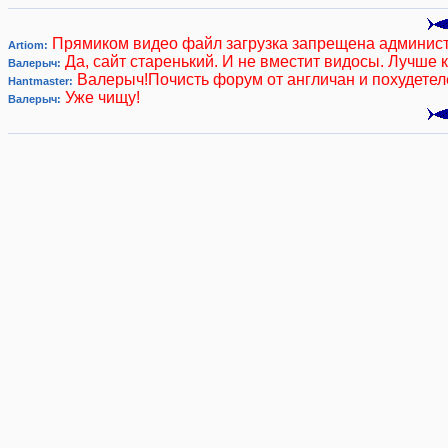
Прямиком видео файл загрузка запрещена админис
Artiom:
Да, сайт старенький. И не вместит видосы. Лучше 
Валерыч:
Валерыч!Почисть форум от англичан и похудетел
Hantmaster:
Уже чищу!
Валерыч: