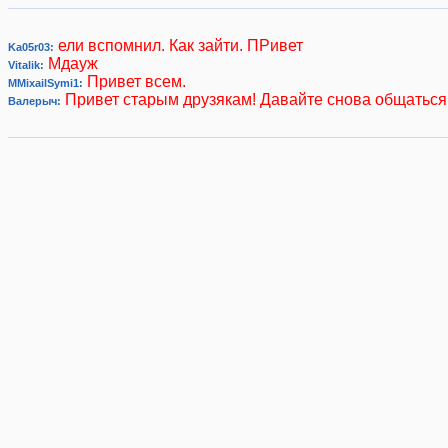
ели вспомнил. Как зайти. ПРивет
Ka05r03:
Мдауж
Vitalik:
Привет всем.
MMixailSymi1:
Привет старым друзякам! Давайте снова общаться 
Валерыч: