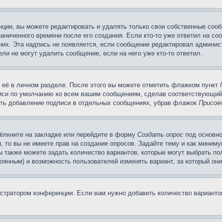
ции, вы можете редактировать и удалять только свои собственные сооб
аниченного времени после его создания. Если кто-то уже ответил на со
 них. Эта надпись не появляется, если сообщение редактировал админис
ли не могут удалить сообщение, если на него уже кто-то ответил.
 её в личном разделе. После этого вы можете отметить флажком пункт
писи по умолчанию ко всем вашим сообщениям, сделав соответствующий
нить добавление подписи в отдельных сообщениях, убрав флажок
Присое
ёлкните на закладке или перейдите в форму
Создать опрос
под основно
, то вы не имеете прав на создание опросов. Задайте тему и как миним
ы также можете задать количество вариантов, которые могут выбрать п
тоянным) и возможность пользователей изменять вариант, за который он
истратором конференции. Если вам нужно добавить количество вариант