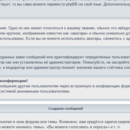
ествует, то вы сами можете перевести phpBB на свой язык. Дополнител
ия. Одно из них может относиться к вашему званию, обычно это звёздо
лее крупное, изображение известно как «аватара» и обычно уникально д
ь использованы. Если вы не можете использовать аватары, свяжитесь с
озданных вами сообщений или идентифицируют определённых пользовате
так как они установлены её администратором. Пожалуйста, не засоряйт
, и модератор или администратор понизят значение вашего счётчика со
а конференцию!
сообщения другим пользователям через встроенную в конференцию форм
 системой анонимными пользователями.
Создание сообщений
кнопке в окне форума или темы. Возможно, вам придётся зарегистриров
можете начинать темы», «Вы можете голосовать в опросах» и т. п.