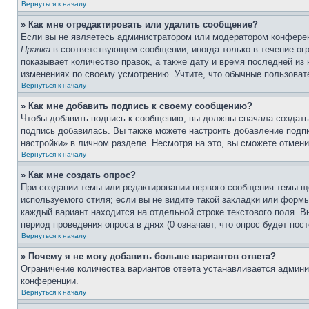
Вернуться к началу
» Как мне отредактировать или удалить сообщение?
Если вы не являетесь администратором или модератором конферен
Правка
в соответствующем сообщении, иногда только в течение огр
показывает количество правок, а также дату и время последней из
изменениях по своему усмотрению. Учтите, что обычные пользовате
Вернуться к началу
» Как мне добавить подпись к своему сообщению?
Чтобы добавить подпись к сообщению, вы должны сначала создать
подпись добавилась. Вы также можете настроить добавление под
настройки» в личном разделе. Несмотря на это, вы сможете отме
Вернуться к началу
» Как мне создать опрос?
При создании темы или редактировании первого сообщения темы щ
используемого стиля; если вы не видите такой закладки или формы
каждый вариант находится на отдельной строке текстового поля. В
период проведения опроса в днях (0 означает, что опрос будет пос
Вернуться к началу
» Почему я не могу добавить больше вариантов ответа?
Ограничение количества вариантов ответа устанавливается админ
конференции.
Вернуться к началу