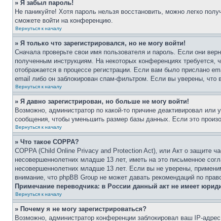
» Я забыл пароль!
Не паникуйте! Хотя пароль нельзя восстановить, можно легко пол
сможете войти на конференцию.
Вернуться к началу
» Я только что зарегистрировался, но не могу войти!
Сначала проверьте свои имя пользователя и пароль. Если они верн
полученным инструкциям. На некоторых конференциях требуется, 
отображается в процессе регистрации. Если вам было прислано em
email либо он заблокирован спам-фильтром. Если вы уверены, что 
Вернуться к началу
» Я давно зарегистрирован, но больше не могу войти!
Возможно, администратор по какой-то причине деактивировал или 
сообщения, чтобы уменьшить размер базы данных. Если это произош
Вернуться к началу
» Что такое COPPA?
COPPA (Child Online Privacy and Protection Act), или Акт о защите
несовершеннолетних младше 13 лет, иметь на это письменное согл
несовершеннолетних младше 13 лет. Если вы не уверены, применим
внимание, что phpBB Group не может давать рекомендаций по прав
Примечание переводчика: в России данный акт не имеет юрид
Вернуться к началу
» Почему я не могу зарегистрироваться?
Возможно, администратор конференции заблокировал ваш IP-адрес 