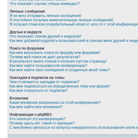
Что означает ссылка «Наша команда»?
Личные сообщения
Я не могу отправить личные сообщения!
Я постоянно получаю нежелательные личные сообщения!
Я получил спам или оскорбительный email от кого-то с этой конференци
Друзья и недруги
Что означают списки друзей и недругов?
Как мне добавлять/удалять пользователей в списках моих друзей и недр
Поиск по форумам
Как мне выполнить поиск по форуму или форумам?
Почему мой поиск не даёт результатов?
В результате моего поиска я получил пустую страницу!
Как мне найти пользователя конференции?
Как мне найти свои сообщения и созданные мной темы?
Закладки и подписка на темы
Чем отличаются закладки от подписки?
Как мне подписаться на определённую тему или форум?
Как мне отказаться от подписки?
Вложения
Какие вложения разрешены на этой конференции?
Как мне найти мои вложения?
Информация о phpBB3
Кто написал эту конференцию?
Почему здесь нет такой-то функции?
С кем можно связаться по вопросу некорректного использования и/или