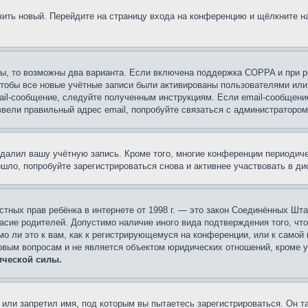
учить новый. Перейдите на страницу входа на конференцию и щёлкните 
ы, то возможны два варианта. Если включена поддержка COPPA и при ре
чтобы все новые учётные записи были активированы пользователями или
ail-сообщение, следуйте полученным инструкциям. Если email-сообщение
ввели правильный адрес email, попробуйте связаться с администратором
удалил вашу учётную запись. Кроме того, многие конференции периоди
ло, попробуйте зарегистрироваться снова и активнее участвовать в ди
 частных прав ребёнка в интернете от 1998 г. — это закон Соединённых 
асие родителей. Допустимо наличие иного вида подтверждения того, чт
о ли это к вам, как к регистрирующемуся на конференции, или к самой
овым вопросам и не является объектом юридических отношений, кроме 
ической силы.
или запретил имя, под которым вы пытаетесь зарегистрироваться. Он т