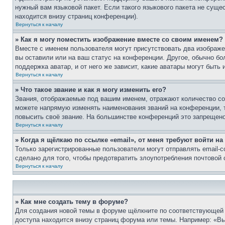
нужный вам языковой пакет. Если такого языкового пакета не сущ
находится внизу страниц конференции).
Вернуться к началу
» Как я могу поместить изображение вместе со своим именем?
Вместе с именем пользователя могут присутствовать два изображен
вы оставили или на ваш статус на конференции. Другое, обычно бо
поддержка аватар, и от него же зависит, какие аватары могут быт
Вернуться к началу
» Что такое звание и как я могу изменить его?
Звания, отображаемые под вашим именем, отражают количество с
можете напрямую изменять наименования званий на конференции, 
повысить своё звание. На большинстве конференций это запрещено
Вернуться к началу
» Когда я щёлкаю по ссылке «email», от меня требуют войти н
Только зарегистрированные пользователи могут отправлять email-
сделано для того, чтобы предотвратить злоупотребления почтовой
Вернуться к началу
» Как мне создать тему в форуме?
Для создания новой темы в форуме щёлкните по соответствующей 
доступа находится внизу страниц форума или темы. Например: «Вы 