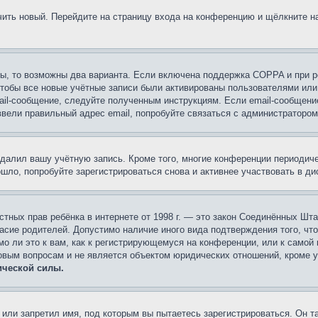
учить новый. Перейдите на страницу входа на конференцию и щёлкните 
ы, то возможны два варианта. Если включена поддержка COPPA и при ре
чтобы все новые учётные записи были активированы пользователями или
ail-сообщение, следуйте полученным инструкциям. Если email-сообщение
ввели правильный адрес email, попробуйте связаться с администратором
удалил вашу учётную запись. Кроме того, многие конференции периоди
ло, попробуйте зарегистрироваться снова и активнее участвовать в ди
 частных прав ребёнка в интернете от 1998 г. — это закон Соединённых 
асие родителей. Допустимо наличие иного вида подтверждения того, чт
о ли это к вам, как к регистрирующемуся на конференции, или к самой
овым вопросам и не является объектом юридических отношений, кроме 
ической силы.
или запретил имя, под которым вы пытаетесь зарегистрироваться. Он т