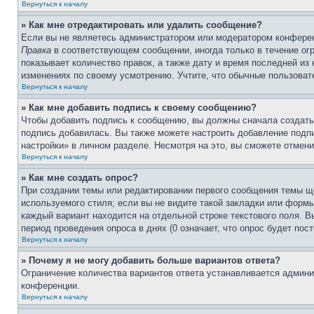
Вернуться к началу
» Как мне отредактировать или удалить сообщение?
Если вы не являетесь администратором или модератором конферен
Правка
в соответствующем сообщении, иногда только в течение огр
показывает количество правок, а также дату и время последней из
изменениях по своему усмотрению. Учтите, что обычные пользовате
Вернуться к началу
» Как мне добавить подпись к своему сообщению?
Чтобы добавить подпись к сообщению, вы должны сначала создать
подпись добавилась. Вы также можете настроить добавление под
настройки» в личном разделе. Несмотря на это, вы сможете отме
Вернуться к началу
» Как мне создать опрос?
При создании темы или редактировании первого сообщения темы щ
используемого стиля; если вы не видите такой закладки или формы
каждый вариант находится на отдельной строке текстового поля. В
период проведения опроса в днях (0 означает, что опрос будет пос
Вернуться к началу
» Почему я не могу добавить больше вариантов ответа?
Ограничение количества вариантов ответа устанавливается админ
конференции.
Вернуться к началу