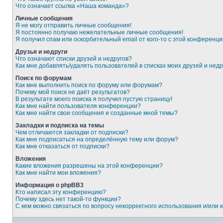
Что означает ссылка «Наша команда»?
Личные сообщения
Я не могу отправить личные сообщения!
Я постоянно получаю нежелательные личные сообщения!
Я получил спам или оскорбительный email от кого-то с этой конференци
Друзья и недруги
Что означают списки друзей и недругов?
Как мне добавлять/удалять пользователей в списках моих друзей и недр
Поиск по форумам
Как мне выполнить поиск по форуму или форумам?
Почему мой поиск не даёт результатов?
В результате моего поиска я получил пустую страницу!
Как мне найти пользователя конференции?
Как мне найти свои сообщения и созданные мной темы?
Закладки и подписка на темы
Чем отличаются закладки от подписки?
Как мне подписаться на определённую тему или форум?
Как мне отказаться от подписки?
Вложения
Какие вложения разрешены на этой конференции?
Как мне найти мои вложения?
Информация о phpBB3
Кто написал эту конференцию?
Почему здесь нет такой-то функции?
С кем можно связаться по вопросу некорректного использования и/или