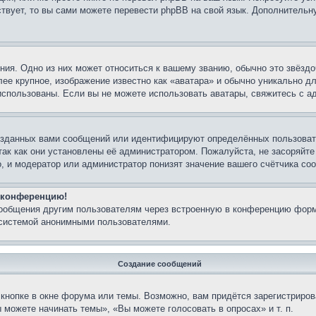
ествует, то вы сами можете перевести phpBB на свой язык. Дополнител
ия. Одно из них может относиться к вашему званию, обычно это звёздо
лее крупное, изображение известно как «аватара» и обычно уникально д
ь использованы. Если вы не можете использовать аватары, свяжитесь с
озданных вами сообщений или идентифицируют определённых пользовате
так как они установлены её администратором. Пожалуйста, не засоряйт
, и модератор или администратор понизят значение вашего счётчика со
а конференцию!
сообщения другим пользователям через встроенную в конференцию форм
 системой анонимными пользователями.
Создание сообщений
кнопке в окне форума или темы. Возможно, вам придётся зарегистриров
можете начинать темы», «Вы можете голосовать в опросах» и т. п.