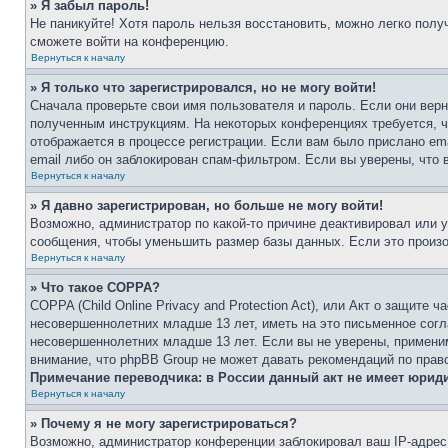
» Я забыл пароль!
Не паникуйте! Хотя пароль нельзя восстановить, можно легко пол
сможете войти на конференцию.
Вернуться к началу
» Я только что зарегистрировался, но не могу войти!
Сначала проверьте свои имя пользователя и пароль. Если они верн
полученным инструкциям. На некоторых конференциях требуется, 
отображается в процессе регистрации. Если вам было прислано em
email либо он заблокирован спам-фильтром. Если вы уверены, что 
Вернуться к началу
» Я давно зарегистрирован, но больше не могу войти!
Возможно, администратор по какой-то причине деактивировал или 
сообщения, чтобы уменьшить размер базы данных. Если это произош
Вернуться к началу
» Что такое COPPA?
COPPA (Child Online Privacy and Protection Act), или Акт о защите
несовершеннолетних младше 13 лет, иметь на это письменное согл
несовершеннолетних младше 13 лет. Если вы не уверены, применим
внимание, что phpBB Group не может давать рекомендаций по прав
Примечание переводчика: в России данный акт не имеет юрид
Вернуться к началу
» Почему я не могу зарегистрироваться?
Возможно, администратор конференции заблокировал ваш IP-адрес 