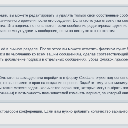
ции, вы можете редактировать и удалять только свои собственные сооб
аниченного времени после его создания. Если кто-то уже ответил на со
 них. Эта надпись не появляется, если сообщение редактировал админис
ли не могут удалить сообщение, если на него уже кто-то ответил.
 её в личном разделе. После этого вы можете отметить флажком пункт
писи по умолчанию ко всем вашим сообщениям, сделав соответствующий
нить добавление подписи в отдельных сообщениях, убрав флажок
Присое
ёлкните на закладке или перейдите в форму
Создать опрос
под основно
, то вы не имеете прав на создание опросов. Задайте тему и как миним
ы также можете задать количество вариантов, которые могут выбрать п
тоянным) и возможность пользователей изменять вариант, за который он
истратором конференции. Если вам нужно добавить количество вариант