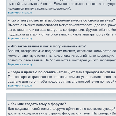
нужный вам языковой пакет. Если такого языкового пакета не сущ
находится внизу страниц конференции).
Вернуться к началу
» Как я могу поместить изображение вместе со своим именем?
Вместе с именем пользователя могут присутствовать два изображен
вы оставили или на ваш статус на конференции. Другое, обычно бо
поддержка аватар, и от него же зависит, какие аватары могут быт
Вернуться к началу
» Что такое звание и как я могу изменить его?
Звания, отображаемые под вашим именем, отражают количество с
можете напрямую изменять наименования званий на конференции, 
повысить своё звание. На большинстве конференций это запрещено
Вернуться к началу
» Когда я щёлкаю по ссылке «email», от меня требуют войти н
Только зарегистрированные пользователи могут отправлять email-
сделано для того, чтобы предотвратить злоупотребления почтовой
Вернуться к началу
» Как мне создать тему в форуме?
Для создания новой темы в форуме щёлкните по соответствующей 
доступа находится внизу страниц форума или темы. Например: «Вы 