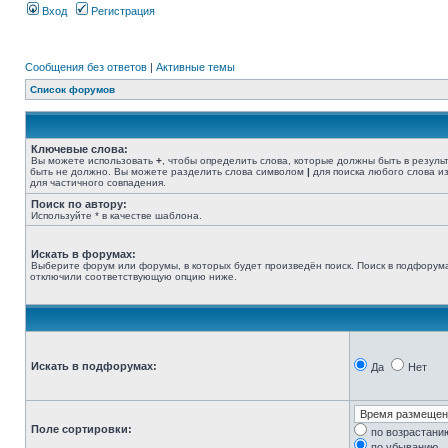
Вход
Регистрация
Сообщения без ответов
|
Активные темы
Список форумов
Ключевые слова:
Вы можете использовать
+
, чтобы определить слова, которые должны быть в резуль
быть не должно. Вы можете разделить слова символом
|
для поиска любого слова из
для частичного совпадения.
Поиск по автору:
Используйте * в качестве шаблона.
Искать в форумах:
Выберите форум или форумы, в которых будет произведён поиск. Поиск в подфорума
отключили соответствующую опцию ниже.
Искать в подфорумах:
Да
Нет
Поле сортировки:
по возрастани
по убыванию