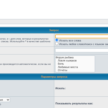
Запрос
татах, и
-
для слов, которых в результатах
Искать все слова
 списка. Используйте
*
в качестве шаблона
Искать любое слово/поиск с языком з
х производится автоматически, если вы не
Параметры запроса
Искать:
Показывать результаты как:
ю