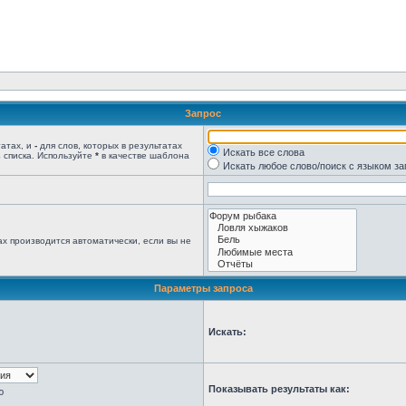
Запрос
татах, и
-
для слов, которых в результатах
Искать все слова
 списка. Используйте
*
в качестве шаблона
Искать любое слово/поиск с языком з
х производится автоматически, если вы не
Параметры запроса
Искать:
Показывать результаты как:
ю