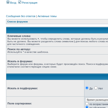
Вход
Регистрация
Сообщения без ответов
|
Активные темы
Список форумов
Ключевые слова:
Вы можете использовать
+
, чтобы определить слова, которые должны быть в резуль
быть не должно. Вы можете разделить слова символом
|
для поиска любого слова из
для частичного совпадения.
Поиск по автору:
Используйте * в качестве шаблона.
Искать в форумах:
Выберите форум или форумы, в которых будет произведён поиск. Поиск в подфорума
отключили соответствующую опцию ниже.
Искать в подфорумах:
Да
Нет
Поле сортировки:
по возрастани
по убыванию