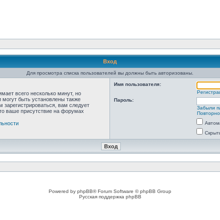
Вход
Для просмотра списка пользователей вы должны быть авторизованы.
Имя пользователя:
Регистра
мает всего несколько минут, но
 могут быть установлены также
Пароль:
м зарегистрироваться, вам следует
Забыли п
что ваше присутствие на форумах
Повторно
льности
Автом
Скрыт
Powered by phpBB® Forum Software © phpBB Group
Русская поддержка phpBB