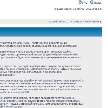
FAQ
Поиск
Текущее время: Сб апр 09, 2022 2:55 pm
Часовой пояс: UTC + 2 часа [ Летнее время ]
.sumy.ua/modules/phpBB3») и phpBB (в дальнейшем «они»,
пользовательских сессий (в дальнейшем «ваша информация»).
пределённого числа cookies (небольшие текстовые файлы,
идентификатор анонимной сессии (в дальнейшем «session-id»),
ing.sumy.ua» и будет использоваться для хранения информации о
, однако они выходят за рамки этого документа, целью которого
тся данные, которые вы отправляете на форум. Этими данными
нные, указанные при регистрации в конференции
сообщения»).
оль для входа под вашей учётной записью (далее «ваш пароль») и
законами о защите компьютерной информации, применяемыми в
 имени пользователя, вашего пароля и вашего адреса email, может
озможность выбрать, какая информация из вашей учётной записи
ым обеспечением phpBB.
их сайтах. Ваш пароль является средством доступа к вашей
.ua», ни phpBB Group, ни другое третье лицо не вправе спрашивать
пароль?», предусмотренной программным обеспечением phpBB. Вам
ей учётной записи.