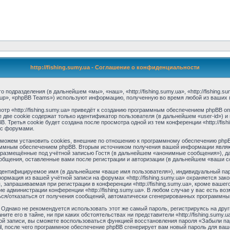
http://fishing.sumy.ua - Соглашение о конфиденциальности
его подразделения (в дальнейшем «мы», «наш», «http://fishing.sumy.ua», «http://fishing
up», «phpBB Teams») используют информацию, полученную во время любой из ваших 
р «http://fishing.sumy.ua» приведёт к созданию программным обеспечением phpBB о
две cookie содержат только идентификатор пользователя (в дальнейшем «user-id») и 
Третья cookie будет создана после просмотра одной из тем конференции «http://fish
 с форумами.
ы можем установить cookies, внешние по отношению к программному обеспечению phpBB
аммным обеспечением phpBB. Вторым источником получения вашей информации являю
 размещённые под учётной записью Гостя (в дальнейшем «анонимные сообщения»), да
 сообщения, оставленные вами после регистрации и авторизации (в дальнейшем «ваши 
идентифицируемое имя (в дальнейшем «ваше имя пользователя»), индивидуальный пар
формация из вашей учётной записи на форумах «http://fishing.sumy.ua» охраняется 
запрашиваемая при регистрации в конференции «http://fishing.sumy.ua», кроме вашего
ие администрации конференции «http://fishing.sumy.ua». В любом случае у вас есть в
иться/отказаться от получения сообщений, автоматически сгенерированных программн
днако не рекомендуется использовать этот же самый пароль, регистрируясь на друг
аните его в тайне, ни при каких обстоятельствах ни представители «http://fishing.sumy
тной записи, вы сможете воспользоваться функцией восстановления пароля «Забыли 
l, после чего программное обеспечение phpBB сгенерирует вам новый пароль для ваш