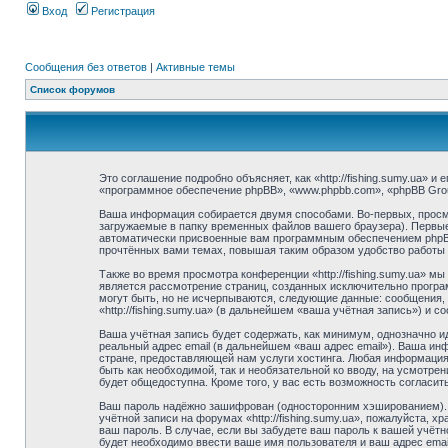
Вход
Регистрация
Сообщения без ответов
|
Активные темы
Список форумов
Это соглашение подробно объясняет, как «http://fishing.sumy.ua» и 
«программное обеспечение phpBB», «www.phpbb.com», «phpBB Gro
Ваша информация собирается двумя способами. Во-первых, просмот
загружаемые в папку временных файлов вашего браузера). Первые 
автоматически присвоенные вам программным обеспечением phpBB. 
прочтённых вами темах, повышая таким образом удобство работы
Также во время просмотра конференции «http://fishing.sumy.ua» м
является рассмотрение страниц, созданных исключительно прогр
могут быть, но не исчерпываются, следующие данные: сообщения,
«http://fishing.sumy.ua» (в дальнейшем «ваша учётная запись») и
Ваша учётная запись будет содержать, как минимум, однозначно 
реальный адрес email (в дальнейшем «ваш адрес email»). Ваша ин
стране, предоставляющей нам услуги хостинга. Любая информация, 
быть как необходимой, так и необязательной ко вводу, на усмотрен
будет общедоступна. Кроме того, у вас есть возможность соглас
Ваш пароль надёжно зашифрован (односторонним хэшированием). О
учётной записи на форумах «http://fishing.sumy.ua», пожалуйста, хр
ваш пароль. В случае, если вы забудете ваш пароль к вашей учё
будет необходимо ввести ваше имя пользователя и ваш адрес emai