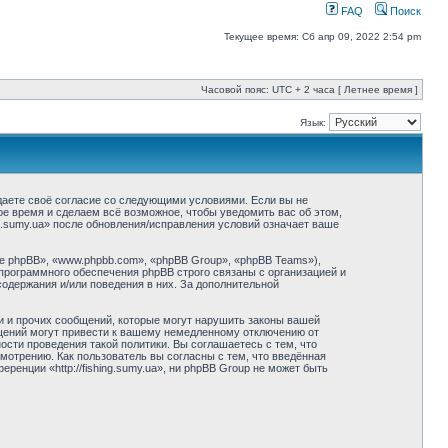
FAQ
Поиск
Текущее время: Сб апр 09, 2022 2:54 pm
Часовой пояс: UTC + 2 часа [ Летнее время ]
Язык:
ерждаете своё согласие со следующими условиями. Если вы не
бое время и сделаем всё возможное, чтобы уведомить вас об этом,
ng.sumy.ua» после обновления/исправления условий означает ваше
 phpBB», «www.phpbb.com», «phpBB Group», «phpBB Teams»),
программного обеспечения phpBB строго связаны с организацией и
содержания и/или поведения в них. За дополнительной
и и прочих сообщений, которые могут нарушить законы вашей
общений могут привести к вашему немедленному отключению от
сти проведения такой политики. Вы соглашаетесь с тем, что
смотрению. Как пользователь вы согласны с тем, что введённая
енции «http://fishing.sumy.ua», ни phpBB Group не может быть