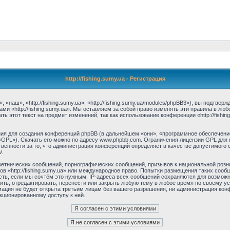
http://fishing.sumy.ua - Регистрация
, «наш», «http://fishing.sumy.ua», «http://fishing.sumy.ua/modules/phpBB3»), вы подтв
ми «http://fishing.sumy.ua». Мы оставляем за собой право изменять эти правила в лю
 этот текст на предмет изменений, так как использование конференции «http://fishi
я для создания конференций phpBB (в дальнейшем «они», «программное обеспечение
 «GPL»). Скачать его можно по адресу www.phpbb.com. Ограничения лицензии GPL для 
венности за то, что администрация конференций определяет в качестве допустимого 
/.
етнических сообщений, порнографических сообщений, призывов к национальной розн
мов «http://fishing.sumy.ua» или международное право. Попытки размещения таких со
сть, если мы сочтём это нужным. IP-адреса всех сообщений сохраняются для возможно
лить, отредактировать, перенести или закрыть любую тему в любое время по своему у
ция не будет открыта третьим лицам без вашего разрешения, ни администрация конфер
нкционированному доступу к ней.