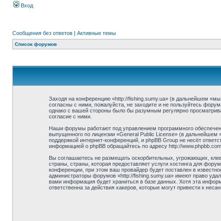
Вход
Сообщения без ответов
|
Активные темы
Список форумов
Заходя на конференцию «http://fishing.sumy.ua» (в дальнейшем «мы»
согласны с ними, пожалуйста, не заходите и не пользуйтесь форума
однако с вашей стороны было бы разумным регулярно просматривать
согласие с ними.
Наши форумы работают под управлением программного обеспечени
выпущенного по лицензии «General Public License» (в дальнейшем
поддержкой интернет-конференций, и phpBB Group не несёт ответст
информацией о phpBB обращайтесь по адресу http://www.phpbb.com
Вы соглашаетесь не размещать оскорбительных, угрожающих, клев
страны, страны, которая предоставляет услуги хостинга для фору
конференции, при этом ваш провайдер будет поставлен в известно
администраторы форумов «http://fishing.sumy.ua» имеют право уда
вами информация будет храниться в базе данных. Хотя эта информа
ответственна за действия хакеров, которые могут привести к неса