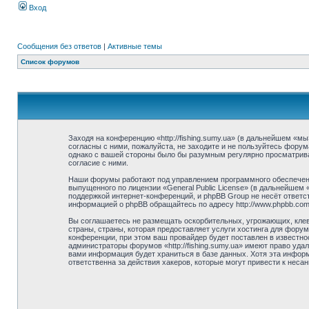
Вход
Сообщения без ответов
|
Активные темы
Список форумов
Заходя на конференцию «http://fishing.sumy.ua» (в дальнейшем «мы»
согласны с ними, пожалуйста, не заходите и не пользуйтесь форума
однако с вашей стороны было бы разумным регулярно просматривать
согласие с ними.
Наши форумы работают под управлением программного обеспечени
выпущенного по лицензии «General Public License» (в дальнейшем
поддержкой интернет-конференций, и phpBB Group не несёт ответст
информацией о phpBB обращайтесь по адресу http://www.phpbb.com
Вы соглашаетесь не размещать оскорбительных, угрожающих, клев
страны, страны, которая предоставляет услуги хостинга для фору
конференции, при этом ваш провайдер будет поставлен в известно
администраторы форумов «http://fishing.sumy.ua» имеют право уда
вами информация будет храниться в базе данных. Хотя эта информа
ответственна за действия хакеров, которые могут привести к неса