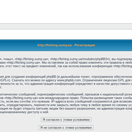
http://fishing.sumy.ua - Регистрация
, «наш», «http://fishing.sumy.ua», «http://fishing.sumy.ua/modules/phpBB3»), вы подтв
ми «http://fishing.sumy.ua». Мы оставляем за собой право изменять эти правила в лю
 этот текст на предмет изменений, так как использование конференции «http://fishi
я для создания конференций phpBB (в дальнейшем «они», «программное обеспечение
 «GPL»). Скачать его можно по адресу www.phpbb.com. Ограничения лицензии GPL для 
венности за то, что администрация конференций определяет в качестве допустимого 
/.
етнических сообщений, порнографических сообщений, призывов к национальной розн
мов «http://fishing.sumy.ua» или международное право. Попытки размещения таких со
сть, если мы сочтём это нужным. IP-адреса всех сообщений сохраняются для возможно
лить, отредактировать, перенести или закрыть любую тему в любое время по своему у
ция не будет открыта третьим лицам без вашего разрешения, ни администрация конфер
нкционированному доступу к ней.