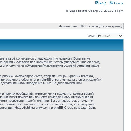
FAQ
Поиск
Текущее время: Сб апр 09, 2022 2:54 pm
Часовой пояс: UTC + 2 часа [ Летнее время ]
Язык:
ерждаете своё согласие со следующими условиями. Если вы не
бое время и сделаем всё возможное, чтобы уведомить вас об этом,
ng.sumy.ua» после обновления/исправления условий означает ваше
 phpBB», «www.phpbb.com», «phpBB Group», «phpBB Teams»),
программного обеспечения phpBB строго связаны с организацией и
содержания и/или поведения в них. За дополнительной
и и прочих сообщений, которые могут нарушить законы вашей
общений могут привести к вашему немедленному отключению от
сти проведения такой политики. Вы соглашаетесь с тем, что
смотрению. Как пользователь вы согласны с тем, что введённая
енции «http://fishing.sumy.ua», ни phpBB Group не может быть