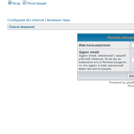
Вход
Регистрация
Сообщения без ответов
|
Активные темы
Список форумов
Послать письмо
Имя пользователя:
Адрес email:
Адрес email, связанный с вашей
учётной записью. Если вы не
изменили его в Личном разделе,
то это адрес e-mail, указанный
вами при регистрации.
Powered by phpB
Рус