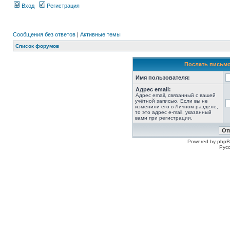
Вход
Регистрация
Сообщения без ответов
|
Активные темы
Список форумов
Послать письмо
Имя пользователя:
Адрес email:
Адрес email, связанный с вашей
учётной записью. Если вы не
изменили его в Личном разделе,
то это адрес e-mail, указанный
вами при регистрации.
Powered by phpB
Рус