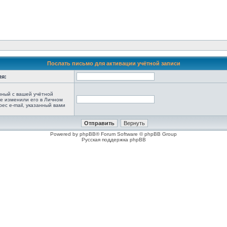
Послать письмо для активации учётной записи
ля:
анный с вашей учётной
не изменили его в Личном
рес e-mail, указанный вами
Powered by phpBB® Forum Software © phpBB Group
Русская поддержка phpBB