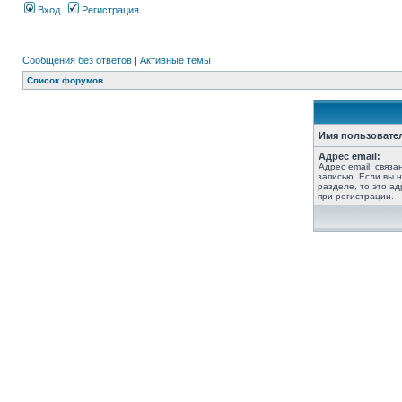
Вход
Регистрация
Сообщения без ответов
|
Активные темы
Список форумов
Имя пользовате
Адрес email:
Адрес email, связ
записью. Если вы 
разделе, то это ад
при регистрации.