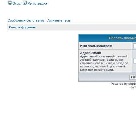
Вход
Регистрация
Сообщения без ответов
|
Активные темы
Список форумов
Послать письмо
Имя пользователя:
Адрес email:
Адрес email, связанный с вашей
учётной записью. Если вы не
изменили его в Личном разделе,
то это адрес e-mail, указанный
вами при регистрации.
Powered by phpB
Рус