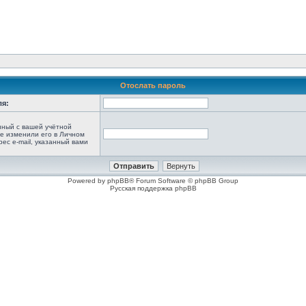
Отослать пароль
ля:
анный с вашей учётной
не изменили его в Личном
рес e-mail, указанный вами
Powered by phpBB® Forum Software © phpBB Group
Русская поддержка phpBB