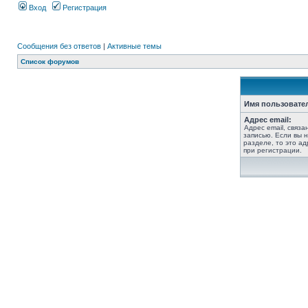
Вход
Регистрация
Сообщения без ответов
|
Активные темы
Список форумов
Имя пользовате
Адрес email:
Адрес email, связ
записью. Если вы 
разделе, то это ад
при регистрации.