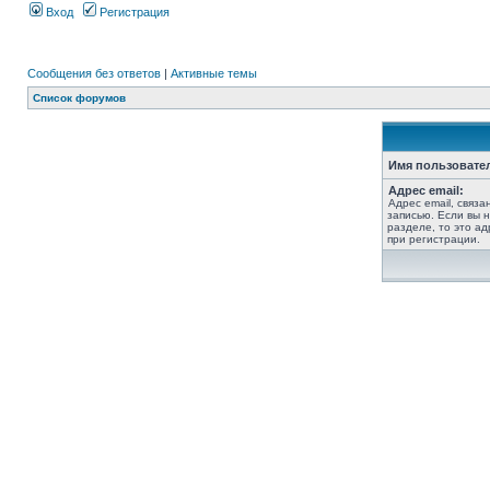
Вход
Регистрация
Сообщения без ответов
|
Активные темы
Список форумов
Имя пользовате
Адрес email:
Адрес email, связ
записью. Если вы 
разделе, то это ад
при регистрации.