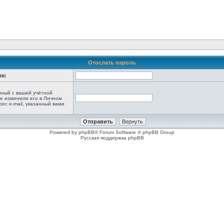
Отослать пароль
ля:
анный с вашей учётной
не изменили его в Личном
рес e-mail, указанный вами
Powered by phpBB® Forum Software © phpBB Group
Русская поддержка phpBB