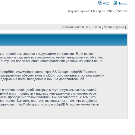
FAQ
Поиск
Текущее время: Сб апр 09, 2022 2:55 pm
Часовой пояс: UTC + 2 часа [ Летнее время ]
ерждаете своё согласие со следующими условиями. Если вы не
бое время и сделаем всё возможное, чтобы уведомить вас об этом,
ng.sumy.ua» после обновления/исправления условий означает ваше
 phpBB», «www.phpbb.com», «phpBB Group», «phpBB Teams»),
программного обеспечения phpBB строго связаны с организацией и
содержания и/или поведения в них. За дополнительной
и и прочих сообщений, которые могут нарушить законы вашей
общений могут привести к вашему немедленному отключению от
сти проведения такой политики. Вы соглашаетесь с тем, что
смотрению. Как пользователь вы согласны с тем, что введённая
енции «http://fishing.sumy.ua», ни phpBB Group не может быть