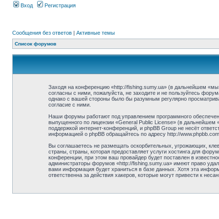
Вход
Регистрация
Сообщения без ответов
|
Активные темы
Список форумов
Заходя на конференцию «http://fishing.sumy.ua» (в дальнейшем «мы»
согласны с ними, пожалуйста, не заходите и не пользуйтесь форума
однако с вашей стороны было бы разумным регулярно просматривать
согласие с ними.
Наши форумы работают под управлением программного обеспечени
выпущенного по лицензии «General Public License» (в дальнейшем
поддержкой интернет-конференций, и phpBB Group не несёт ответст
информацией о phpBB обращайтесь по адресу http://www.phpbb.com
Вы соглашаетесь не размещать оскорбительных, угрожающих, клев
страны, страны, которая предоставляет услуги хостинга для фору
конференции, при этом ваш провайдер будет поставлен в известно
администраторы форумов «http://fishing.sumy.ua» имеют право уда
вами информация будет храниться в базе данных. Хотя эта информа
ответственна за действия хакеров, которые могут привести к неса