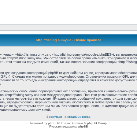
http://fishing.sumy.ua - Общие правила
, «наш», «http://fishing.sumy.ua», «http://fishing.sumy.ua/modules/phpBB3»), вы подтв
ми «http://fishing.sumy.ua». Мы оставляем за собой право изменять эти правила в лю
 этот текст на предмет изменений, так как использование конференции «http://fishi
я для создания конференций phpBB (в дальнейшем «они», «программное обеспечение
 «GPL»). Скачать его можно по адресу www.phpbb.com. Ограничения лицензии GPL для 
венности за то, что администрация конференций определяет в качестве допустимого 
/.
етнических сообщений, порнографических сообщений, призывов к национальной розн
мов «http://fishing.sumy.ua» или международное право. Попытки размещения таких со
сть, если мы сочтём это нужным. IP-адреса всех сообщений сохраняются для возможно
лить, отредактировать, перенести или закрыть любую тему в любое время по своему у
ция не будет открыта третьим лицам без вашего разрешения, ни администрация конфер
нкционированному доступу к ней.
Вернуться на страницу входа
Powered by phpBB® Forum Software © phpBB Group
Русская поддержка phpBB