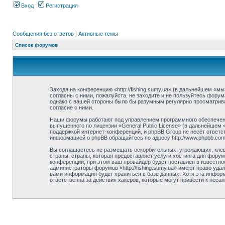
Вход
Регистрация
Сообщения без ответов
|
Активные темы
Список форумов
Заходя на конференцию «http://fishing.sumy.ua» (в дальнейшем «мы»
согласны с ними, пожалуйста, не заходите и не пользуйтесь форума
однако с вашей стороны было бы разумным регулярно просматривать
согласие с ними.
Наши форумы работают под управлением программного обеспечени
выпущенного по лицензии «General Public License» (в дальнейшем
поддержкой интернет-конференций, и phpBB Group не несёт ответст
информацией о phpBB обращайтесь по адресу http://www.phpbb.com
Вы соглашаетесь не размещать оскорбительных, угрожающих, клев
страны, страны, которая предоставляет услуги хостинга для фору
конференции, при этом ваш провайдер будет поставлен в известно
администраторы форумов «http://fishing.sumy.ua» имеют право уда
вами информация будет храниться в базе данных. Хотя эта информа
ответственна за действия хакеров, которые могут привести к неса