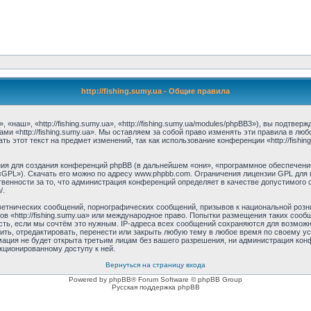
http://fishing.sumy.ua - Общие правила
, «наш», «http://fishing.sumy.ua», «http://fishing.sumy.ua/modules/phpBB3»), вы подтв
ми «http://fishing.sumy.ua». Мы оставляем за собой право изменять эти правила в лю
 этот текст на предмет изменений, так как использование конференции «http://fishi
я для создания конференций phpBB (в дальнейшем «они», «программное обеспечение
 «GPL»). Скачать его можно по адресу www.phpbb.com. Ограничения лицензии GPL для 
венности за то, что администрация конференций определяет в качестве допустимого 
/.
етнических сообщений, порнографических сообщений, призывов к национальной розн
мов «http://fishing.sumy.ua» или международное право. Попытки размещения таких со
сть, если мы сочтём это нужным. IP-адреса всех сообщений сохраняются для возможно
лить, отредактировать, перенести или закрыть любую тему в любое время по своему у
ция не будет открыта третьим лицам без вашего разрешения, ни администрация конфер
нкционированному доступу к ней.
Вернуться на страницу входа
Powered by phpBB® Forum Software © phpBB Group
Русская поддержка phpBB