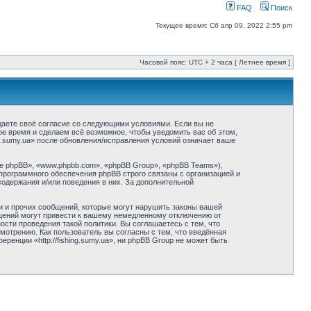
FAQ
Поиск
Текущее время: Сб апр 09, 2022 2:55 pm
Часовой пояс: UTC + 2 часа [ Летнее время ]
ерждаете своё согласие со следующими условиями. Если вы не
бое время и сделаем всё возможное, чтобы уведомить вас об этом,
ng.sumy.ua» после обновления/исправления условий означает ваше
 phpBB», «www.phpbb.com», «phpBB Group», «phpBB Teams»),
программного обеспечения phpBB строго связаны с организацией и
содержания и/или поведения в них. За дополнительной
и и прочих сообщений, которые могут нарушить законы вашей
общений могут привести к вашему немедленному отключению от
сти проведения такой политики. Вы соглашаетесь с тем, что
смотрению. Как пользователь вы согласны с тем, что введённая
енции «http://fishing.sumy.ua», ни phpBB Group не может быть