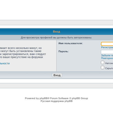
Вход
Для просмотра профилей вы должны быть авторизованы.
Имя пользователя:
Регистра
мает всего несколько минут, но
 могут быть установлены также
Пароль:
м зарегистрироваться, вам следует
Забыли п
что ваше присутствие на форумах
Повторно
льности
Автом
Скрыт
Powered by phpBB® Forum Software © phpBB Group
Русская поддержка phpBB