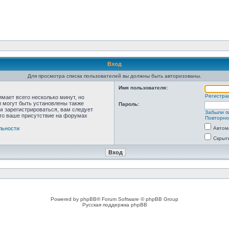
Вход
Для просмотра списка пользователей вы должны быть авторизованы.
Имя пользователя:
Регистра
мает всего несколько минут, но
 могут быть установлены также
Пароль:
м зарегистрироваться, вам следует
Забыли п
что ваше присутствие на форумах
Повторно
льности
Автом
Скрыт
Powered by phpBB® Forum Software © phpBB Group
Русская поддержка phpBB