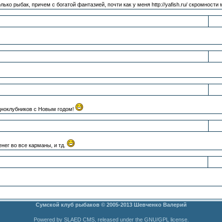
лько рыбак, причем с богатой фантазией, почти как у меня http://yafish.ru/ скромности 
дноклубников с Новым годом!
нег во все карманы, и тд.
Сумской клуб рыбаков © 2005-2013 Шевченко Валерий
Powered by SLAED CMS, released under the GNU/GPL license.