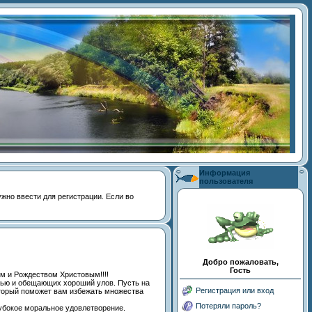
Информация
пользователя
 нужно ввести для регистрации. Если во
Добро пожаловать,
Гость
м и Рождеством Христовым!!!!
тью и обещающих хороший улов. Пусть на
Регистрация или вход
оторый поможет вам избежать множества
Потеряли пароль?
лубокое моральное удовлетворение.