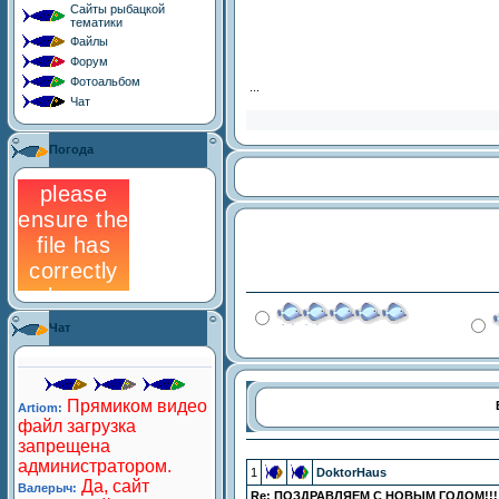
Сайты рыбацкой
тематики
Файлы
Форум
Фотоальбом
...
Чат
Погода
Чат
1
DoktorHaus
Re: ПОЗДРАВЛЯЕМ С НОВЫМ ГОДОМ!!!