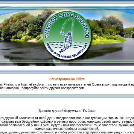
Регистрация на сайте
, Firefox или Internet explorer , т.к. не у всех пользователей Opera видит код который
 не написано , попробуйте зайти другим обозревателем.
Дорогие друзья! Форумчане! Рыбаки!
его дружный коллектив от всей души поздравляет вас с наступающим Новым 2010 годо
 пожелать вам бескрайних озёрных и речных просторов, манящих своей таинственнос
самой великолепной рыбы. Пусть будет к вам благосклонен Его Величество Случай, к
самых различных проблем и опасностей.
гда царили дружеские отношения, и чтобы работа всегда приносила вам радость и г