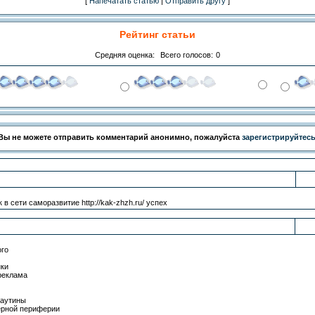
[
Напечатать статью
|
Отправить другу
]
Рейтинг статьи
Средняя оценка:
Всего голосов:
0
Вы не можете отправить комментарий анонимно, пожалуйста
зарегистрируйтес
к в сети саморазвитие http://kak-zhzh.ru/ успех
ого
нки
 реклама
 паутины
терной периферии