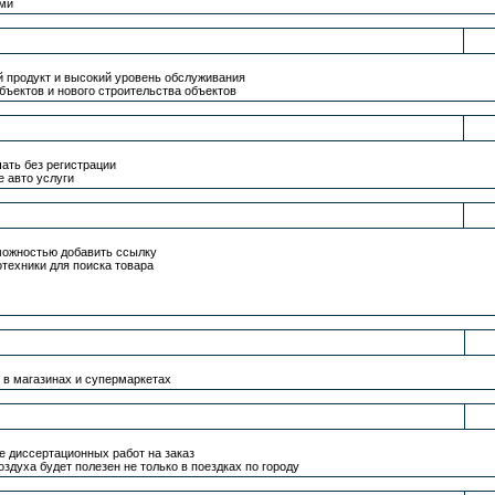
ами
й продукт и высокий уровень обслуживания
бъектов и нового строительства объектов
ать без регистрации
е авто услуги
можностью добавить ссылку
техники для поиска товара
в магазинах и супермаркетах
е диссертационных работ на заказ
духа будет полезен не только в поездках по городу