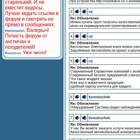
про устройства http://vseoklave.ru/ с кнопк
3
cij
Re: Обновление
Можно купить грунт получить качественны
цены на индивидуальное проектирование о
4
cij
Re: Обновление
Бесплатные Электронные книги можно скач
Зарубежные Автомобили на прокат и дпуги
5
cij
Re: Обновление
Современный Справочник компаний с воз
Современный Каталог предприятий электро
Что такое моддинг мышки
Блог все о маркетинге продукции
удобный парсер контента для каждого
6
koreshochek
Re: Обновление
Оборудование Системы видео наблюдения 
7
koreshochek
Re: Обновление
У нас Вы можете заказать услуги написани
Качественный автомобильный ионизатор воз