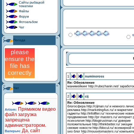
Сайты рыбацкой
тематики
Файлы
Форум
Фотоальбом
Чат
Погода
1
numinoross
Re: Обновление
манимейкинг http://rubezhanin.net/ заработо
Чат
2
cij
Re: Обновление
блогосфера http://cijman.ru/ и немного личн
реклама http://marketing4us.ru/ и маркетинг
гаджеты http://infolifter.ru/ технические нови
продвижение http://pr-masters.ru/ интернет
психология http://blogtrustman.ru/ доверие
положительные http://thinkbetter.ru/ эмоции
свежие новости http://blocul.ru/ всемирной
seo блог http://mousetomasters.ru/ компью