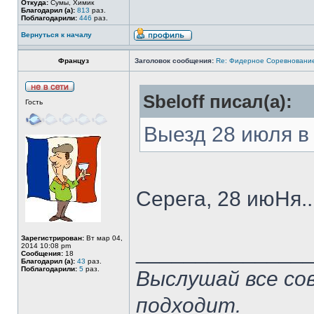
Откуда:
Сумы, Химик
Благодарил (а):
813
раз.
Поблагодарили:
446
раз.
Вернуться к началу
Француз
Заголовок сообщения:
Re: Фидерное Соревновани
Sbeloff писал(а):
Гость
Выезд 28 июля в
Серега, 28 июНя.. 
Зарегистрирован:
Вт мар 04,
______________
2014 10:08 pm
Сообщения:
18
Благодарил (а):
43
раз.
Поблагодарили:
5
раз.
Выслушай все со
подходит.