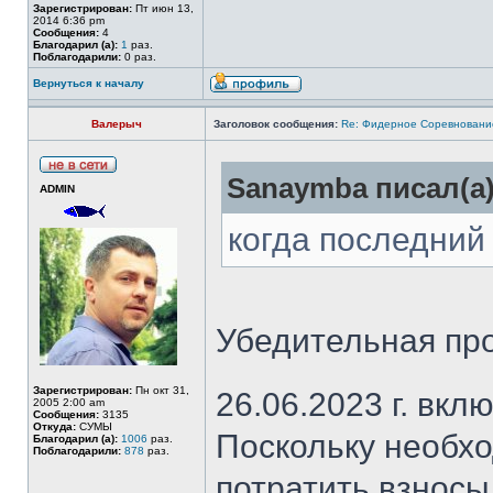
Зарегистрирован:
Пт июн 13,
2014 6:36 pm
Сообщения:
4
Благодарил (а):
1
раз.
Поблагодарили:
0 раз.
Вернуться к началу
Валерыч
Заголовок сообщения:
Re: Фидерное Соревновани
Sanaymba писал(а)
ADMIN
когда последний
Убедительная про
Зарегистрирован:
Пн окт 31,
26.06.2023 г. вкл
2005 2:00 am
Сообщения:
3135
Откуда:
СУМЫ
Поскольку необхо
Благодарил (а):
1006
раз.
Поблагодарили:
878
раз.
потратить взносы