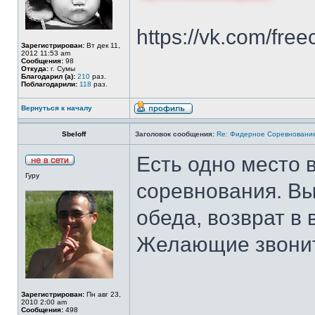
https://vk.com/free
Зарегистрирован:
Вт дек 11,
2012 11:53 am
Сообщения:
98
Откуда:
г. Сумы
Благодарил (а):
210
раз.
Поблагодарили:
118
раз.
Вернуться к началу
Sbeloff
Заголовок сообщения:
Re: Фидерное Соревновани
Есть одно место в
Гуру
соревнования. Вы
обеда, возврат в
Желающие звонит
Зарегистрирован:
Пн авг 23,
2010 2:00 am
Сообщения:
498