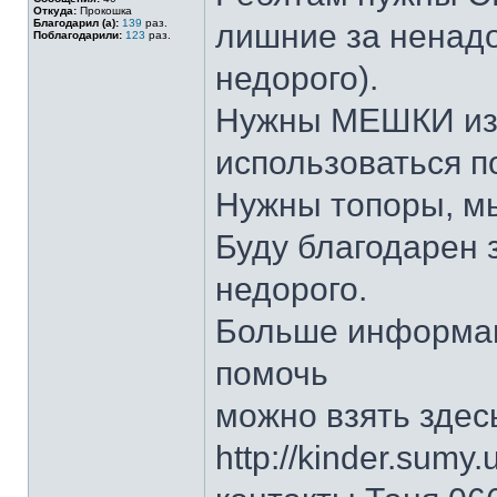
Откуда:
Прокошка
Благодарил (а):
139
раз.
лишние за ненадо
Поблагодарили:
123
раз.
недорого).
Нужны МЕШКИ из-п
использоваться по
Нужны топоры, мы
Буду благодарен 
недорого.
Больше информаци
помочь
можно взять здес
http://kinder.sumy