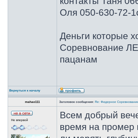
контакты Таня 06
Оля 050-630-72-1
Деньги которые х
Соревнование ЛЕ
пацанам
Вернуться к началу
mahao111
Заголовок сообщения:
Re: Фидерное Соревновани
Всем добрый вече
Не впервой
время на промер 