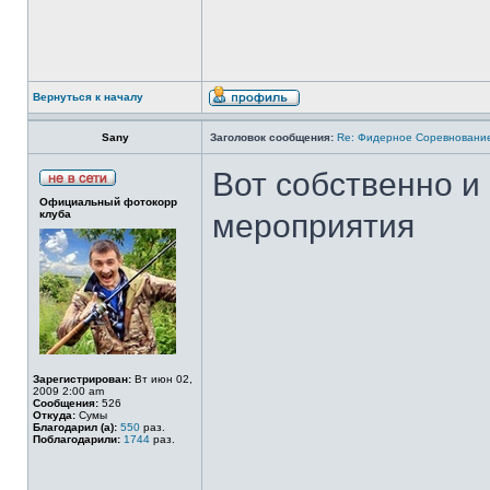
Вернуться к началу
Sany
Заголовок сообщения:
Re: Фидерное Соревновани
Вот собственно и 
Официальный фотокорр
клуба
мероприятия
Зарегистрирован:
Вт июн 02,
2009 2:00 am
Сообщения:
526
Откуда:
Сумы
Благодарил (а):
550
раз.
Поблагодарили:
1744
раз.