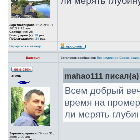
ли мерять глубин
Зарегистрирован:
Сб сен 07,
2013 9:13 am
Сообщения:
28
Благодарил (а):
18
раз.
Поблагодарили:
24
раз.
Вернуться к началу
Валерыч
Заголовок сообщения:
Re: Фидерное Соревновани
mahao111 писал(а)
ADMIN
Всем добрый веч
время на промер
ли мерять глуби
Зарегистрирован:
Пн окт 31,
2005 2:00 am