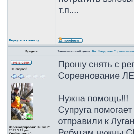
т.п....
Вернуться к началу
Бродяга
Заголовок сообщения:
Re: Фидерное Соревновани
Прошу снять с ре
Не впервой
Соревнование ЛЕ
Нужна помощь!!!
Супруга помогает
отправили к Луган
Зарегистрирован:
Пн янв 21,
Ребятам нужны С
2013 3:12 pm
Сообщения:
40