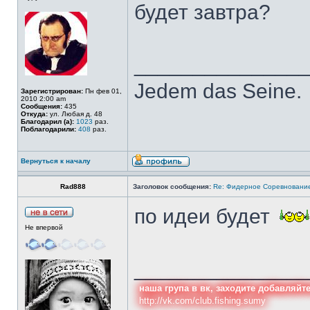
будет завтра?
______________
Jedem das Seine.
Зарегистрирован:
Пн фев 01,
2010 2:00 am
Сообщения:
435
Откуда:
ул. Любая д. 48
Благодарил (а):
1023
раз.
Поблагодарили:
408
раз.
Вернуться к началу
Rad888
Заголовок сообщения:
Re: Фидерное Соревновани
по идеи будет
Не впервой
______________
наша група в вк, заходите добавляйт
http://vk.com/club.fishing.sumy