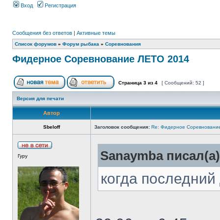
Вход
Регистрация
Сообщения без ответов
|
Активные темы
Список форумов
»
Форум рыбака
»
Соревнования
Фидерное Соревнование ЛЕТО 2014
Страница
3
из
4
[ Сообщений: 52 ]
Версия для печати
Автор
Sbeloff
Заголовок сообщения:
Re: Фидерное Соревновани
Sanaymba писал(а)
Гуру
когда последний