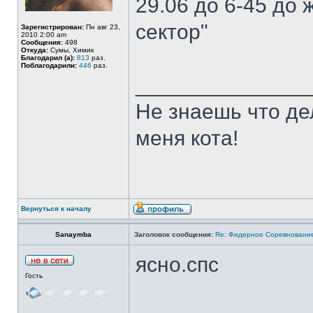
29.06 до 6-45 до 
сектор"
Зарегистрирован:
Пн авг 23,
2010 2:00 am
Сообщения:
498
Откуда:
Сумы, Химик
Благодарил (а):
813
раз.
Поблагодарили:
446
раз.
______________
Не знаешь что де
меня кота!
Вернуться к началу
Sanaymba
Заголовок сообщения:
Re: Фидерное Соревновани
ясно.спс
Гость