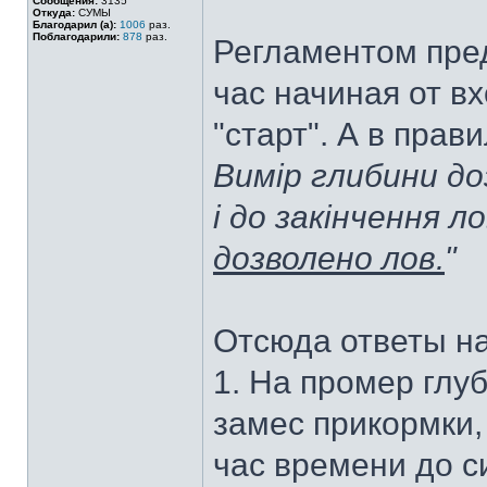
Сообщения:
3135
Откуда:
СУМЫ
Благодарил (а):
1006
раз.
Поблагодарили:
878
раз.
Регламентом пре
час начиная от в
"старт". А в пра
Вимір глибини д
і до закінчення л
дозволено лов.
"
Отсюда ответы н
1. На промер глуб
замес прикормки, 
час времени до с