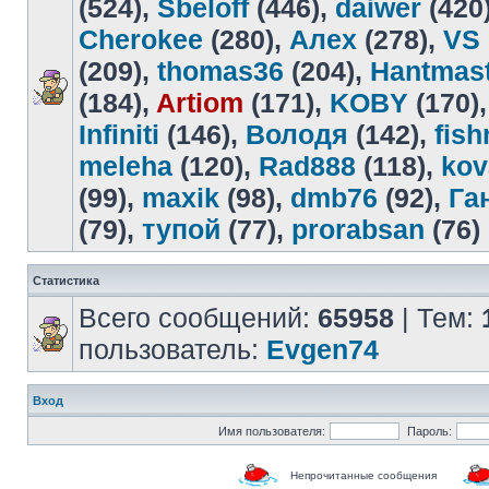
(524),
Sbeloff
(446),
daiwer
(420
Cherokee
(280),
Алех
(278),
VS
(209),
thomas36
(204),
Hantmas
(184),
Artiom
(171),
KOBY
(170)
Infiniti
(146),
Володя
(142),
fis
meleha
(120),
Rad888
(118),
kov
(99),
maxik
(98),
dmb76
(92),
Га
(79),
тупой
(77),
prorabsan
(76)
Статистика
Всего сообщений:
65958
| Тем:
пользователь:
Evgen74
Вход
Имя пользователя:
Пароль:
Непрочитанные сообщения