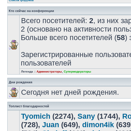
Список форумов
Кто сейчас на конференции
Всего посетителей:
2
, из них з
2 (основано на активности поль
Больше всего посетителей (
58
)
Зарегистрированные пользовате
пользователей
Легенда ::
Администраторы
,
Супермодераторы
Дни рождения
Сегодня нет дней рождения.
Топлист благодарностей
Tyomich
(2274),
Sany
(1744),
R
(728),
Juan
(649),
dimon4ik
(639