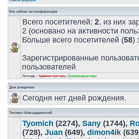
Список форумов
Кто сейчас на конференции
Всего посетителей:
2
, из них з
2 (основано на активности поль
Больше всего посетителей (
58
)
Зарегистрированные пользовате
пользователей
Легенда ::
Администраторы
,
Супермодераторы
Дни рождения
Сегодня нет дней рождения.
Топлист благодарностей
Tyomich
(2274),
Sany
(1744),
R
(728),
Juan
(649),
dimon4ik
(639