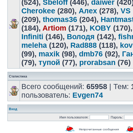
(524),
Sbeloff
(446),
daiwer
(420
Cherokee
(280),
Алех
(278),
VS
(209),
thomas36
(204),
Hantmas
(184),
Artiom
(171),
KOBY
(170)
Infiniti
(146),
Володя
(142),
fis
meleha
(120),
Rad888
(118),
kov
(99),
maxik
(98),
dmb76
(92),
Га
(79),
тупой
(77),
prorabsan
(76)
Статистика
Всего сообщений:
65958
| Тем:
пользователь:
Evgen74
Вход
Имя пользователя:
Пароль:
Непрочитанные сообщения