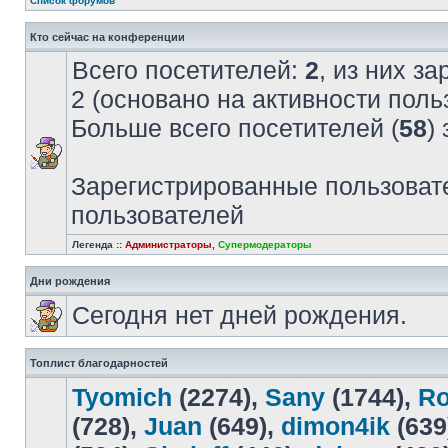
Список форумов
Кто сейчас на конференции
Всего посетителей:
2
, из них з
2 (основано на активности поль
Больше всего посетителей (
58
)
Зарегистрированные пользовате
пользователей
Легенда ::
Администраторы
,
Супермодераторы
Дни рождения
Сегодня нет дней рождения.
Топлист благодарностей
Tyomich
(2274),
Sany
(1744),
R
(728),
Juan
(649),
dimon4ik
(639