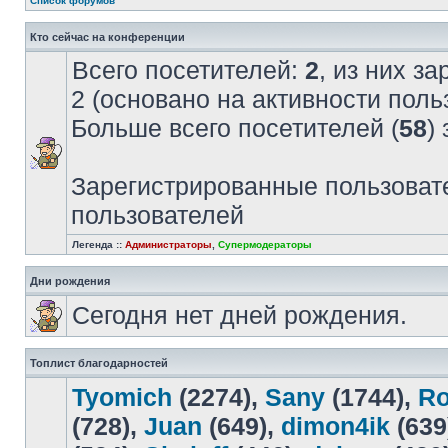
Список форумов
Кто сейчас на конференции
Всего посетителей:
2
, из них з
2 (основано на активности поль
Больше всего посетителей (
58
)
Зарегистрированные пользовате
пользователей
Легенда ::
Администраторы
,
Супермодераторы
Дни рождения
Сегодня нет дней рождения.
Топлист благодарностей
Tyomich
(2274),
Sany
(1744),
R
(728),
Juan
(649),
dimon4ik
(639