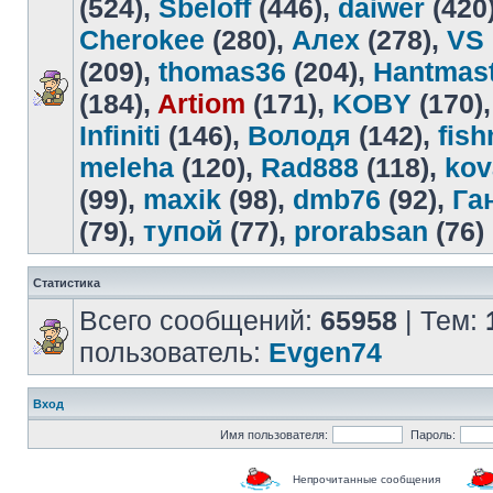
(524),
Sbeloff
(446),
daiwer
(420
Cherokee
(280),
Алех
(278),
VS
(209),
thomas36
(204),
Hantmas
(184),
Artiom
(171),
KOBY
(170)
Infiniti
(146),
Володя
(142),
fis
meleha
(120),
Rad888
(118),
kov
(99),
maxik
(98),
dmb76
(92),
Га
(79),
тупой
(77),
prorabsan
(76)
Статистика
Всего сообщений:
65958
| Тем:
пользователь:
Evgen74
Вход
Имя пользователя:
Пароль:
Непрочитанные сообщения