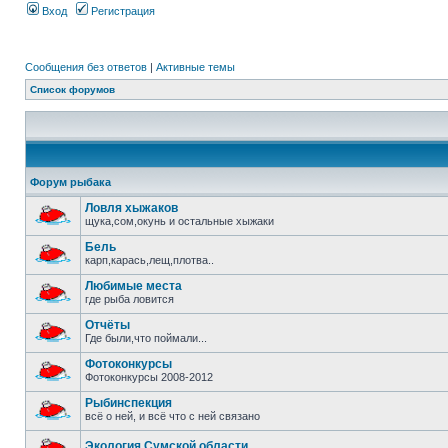
Вход
Регистрация
Сообщения без ответов
|
Активные темы
Список форумов
Форум рыбака
Ловля хыжаков
щука,сом,окунь и остальные хыжаки
Бель
карп,карась,лещ,плотва..
Любимые места
где рыба ловится
Отчёты
Где были,что поймали...
Фотоконкурсы
Фотоконкурсы 2008-2012
Рыбинспекция
всё о ней, и всё что с ней связано
Экология Сумской области