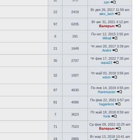
11
375
zpn
Вт дек 26, 2017 11:59 am
22
2419
alex_lash
Вт авг 31, 2021 4:12 pm
97
6205
Валерыч
Пн окт 12, 2015 2:55 pm
6
191
Mihail
Чт июл 20, 2017 3:39 pm
21
1649
Andre
Чт фев 17, 2022 7:35 pm
35
2707
aqua22
Чт май 03, 2018 3:56 pm
32
1007
edvin
Пн янв 14, 2019 4:55 pm
87
4630
Hantmaster
Пн фев 22, 2021 6:57 pm
81
4086
hagankos
Пт май 18, 2018 8:59 am
7
3623
Yorik
Ср фев 09, 2022 10:25 am
71
7523
Валерыч
Вт мар 13, 2018 10:41 am
24
2865