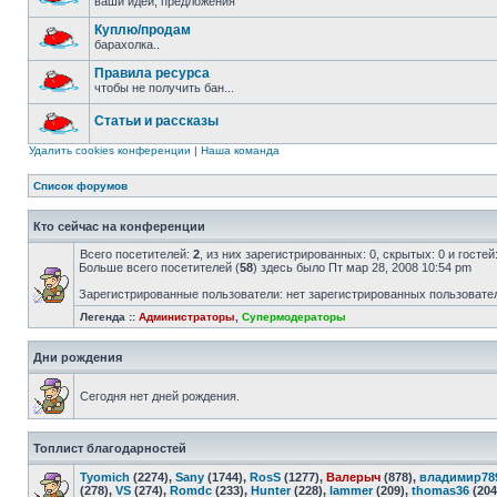
ваши идеи, предложения
Куплю/продам
барахолка..
Правила ресурса
чтобы не получить бан...
Статьи и рассказы
Удалить cookies конференции
|
Наша команда
Список форумов
Кто сейчас на конференции
Всего посетителей:
2
, из них зарегистрированных: 0, скрытых: 0 и госте
Больше всего посетителей (
58
) здесь было Пт мар 28, 2008 10:54 pm
Зарегистрированные пользователи: нет зарегистрированных пользовате
Легенда ::
Администраторы
,
Супермодераторы
Дни рождения
Сегодня нет дней рождения.
Топлист благодарностей
Tyomich
(2274),
Sany
(1744),
RosS
(1277),
Валерыч
(878),
владимир78
(278),
VS
(274),
Romdc
(233),
Hunter
(228),
lammer
(209),
thomas36
(204