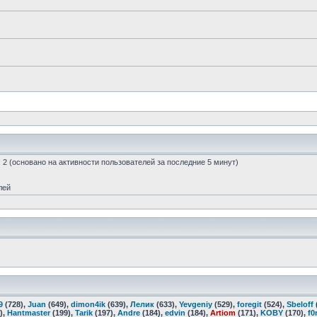
й: 2 (основано на активности пользователей за последние 5 минут)
лей
9
(728),
Juan
(649),
dimon4ik
(639),
Лелик
(633),
Yevgeniy
(529),
foregit
(524),
Sbeloff
),
Hantmaster
(199),
Tarik
(197),
Andre
(184),
edvin
(184),
Artiom
(171),
KOBY
(170),
f0