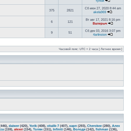
тупой
Сб июн 27, 2020 8:44 am
375
2821
akela969
Вт авг 17, 2021 8:16 pm
6
121
Валерыч
Сб дек 03, 2016 3:07 pm
9
51
4arlinston
Часовой пояс: UTC + 2 часа [ Летнее время ]
(446),
daiwer
(420),
Yorik
(408),
vitalik-7
(407),
карп
(293),
Cherokee
(280),
Алех
rza
(159),
alexei
(154),
Толян
(151),
Infiniti
(146),
Володя
(142),
fishman
(136),