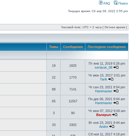
FAQ
Поиск
Текущее время: Сб апр 09, 2022 2:55 pm
Часовой пояс: UTC + 2 часа [ Летнее время ]
Темы
Сообщения
Последнее сообщение
Пт янв 11, 2019 5:26 pm
19
1825
serdyuk_08
Чт июн 15, 2017 3:01 pm
22
1770
Tarik
Чт сен 23, 2021 9:54 pm
88
7141
Hantmaster
Пн дек 06, 2021 9:04 am
65
11557
Hantmaster
Чт июн 07, 2012 9:00 am
3
90
Валерыч
Вт ноя 23, 2021 9:44 am
33
3302
Andre
Сб ноя 11, 2017 4:19 pm