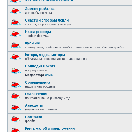
Зимняя рыбалка
лов рыбы со льда
Снасти и способы ловли
советы,вопросы,консультации
Наши рекорды
трофеи форума
Кулибин
самоделкин, необычные изобретения, новые способы лова рыбы
Катера, лодки, моторы
обсуждаем всевозмодные плавсредства
Подводная охота
подводный мир
Модератор:
edvin
Соревнования
наши и иногородние
Объявления
приглашение на рыбалку и т.д.
Анекдоты
улучшим настроение
Болталка
флейм
Книга жалоб и предложений