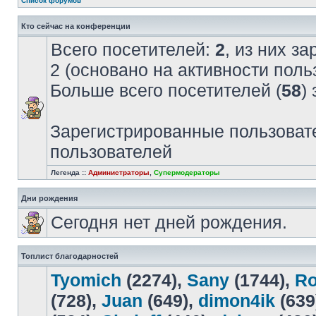
Список форумов
Кто сейчас на конференции
Всего посетителей:
2
, из них з
2 (основано на активности поль
Больше всего посетителей (
58
)
Зарегистрированные пользовате
пользователей
Легенда ::
Администраторы
,
Супермодераторы
Дни рождения
Сегодня нет дней рождения.
Топлист благодарностей
Tyomich
(2274),
Sany
(1744),
R
(728),
Juan
(649),
dimon4ik
(639