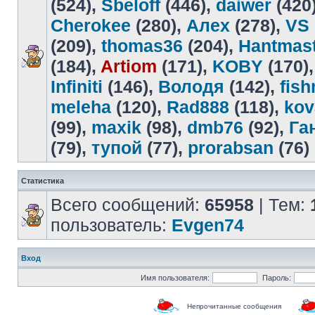
(524),
Sbeloff
(446),
daiwer
(420
Cherokee
(280),
Алех
(278),
VS
(209),
thomas36
(204),
Hantmas
(184),
Artiom
(171),
KOBY
(170)
Infiniti
(146),
Володя
(142),
fis
meleha
(120),
Rad888
(118),
kov
(99),
maxik
(98),
dmb76
(92),
Га
(79),
тупой
(77),
prorabsan
(76)
Статистика
Всего сообщений:
65958
| Тем:
пользователь:
Evgen74
Вход
Имя пользователя:
Пароль:
Непрочитанные сообщения