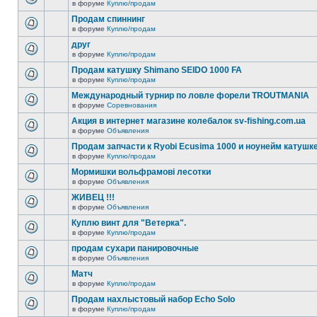
в форуме
Куплю/продам
Продам спиннинг
в форуме
Куплю/продам
друг
в форуме
Куплю/продам
Продам катушку Shimano SEIDO 1000 FA
в форуме
Куплю/продам
Международный турнир по ловле форели TROUTMANIA
в форуме
Соревнования
Акция в интернет магазине колебалок sv-fishing.com.ua
в форуме
Объявления
Продам запчасти к Ryobi Ecusima 1000 и ноунейм катушке
в форуме
Куплю/продам
Мормишки вольфрамові лесотки
в форуме
Объявления
ЖИВЕЦ !!!
в форуме
Объявления
Куплю винт для "Ветерка".
в форуме
Куплю/продам
продам сухари панировочные
в форуме
Объявления
Матч
в форуме
Куплю/продам
Продам нахлыстовый набор Echo Solo
в форуме
Куплю/продам