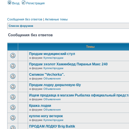
Вход
Регистрация
Сообщения без ответов
|
Активные темы
Список форумов
Сообщения без ответов
Темы
Продам медицинский стул
в форуме
Куплю/продам
Продам эхолот Хаминберд Пиранья Макс 240
в форуме
Куплю/продам
Силикон "Vechorka".
в форуме
Объявления
Продам лодку дюралевую б/у
в форуме
Объявления
Ищем продавца в магазин Рыбалка официальный предст
в форуме
Объявления
Кража лодки
в форуме
Объявления
куплю ногу ветерок
в форуме
Куплю/продам
ПРОДАМ ЛОДКУ Brig Baltik