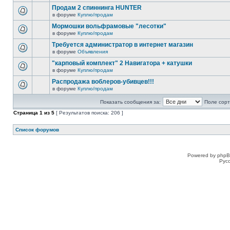
Продам 2 спиннинга HUNTER
в форуме
Куплю/продам
Мормошки вольфрамовые "лесотки"
в форуме
Куплю/продам
Требуется администратор в интернет магазин
в форуме
Объявления
"карповый комплект" 2 Навигатора + катушки
в форуме
Куплю/продам
Распродажа воблеров-убивцев!!!
в форуме
Куплю/продам
Показать сообщения за:
Поле сорт
Страница
1
из
5
[ Результатов поиска: 206 ]
Список форумов
Powered by phpB
Рус