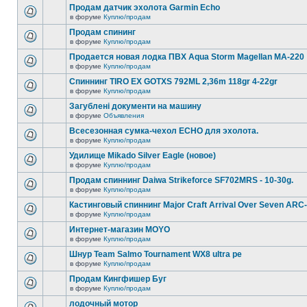
Продам датчик эхолота Garmin Echo
в форуме
Куплю/продам
Продам спининг
в форуме
Куплю/продам
Продается новая лодка ПВХ Aqua Storm Magellan MA-220
в форуме
Куплю/продам
Спиннинг TIRO EX GOTXS 792ML 2,36m 118gr 4-22gr
в форуме
Куплю/продам
Загублені документи на машину
в форуме
Объявления
Всесезонная сумка-чехол ECHO для эхолота.
в форуме
Куплю/продам
Удилище Mikado Silver Eagle (новое)
в форуме
Куплю/продам
Продам спиннинг Daiwa Strikeforce SF702MRS - 10-30g.
в форуме
Куплю/продам
Кастинговый спиннинг Major Craft Arrival Over Seven ARC
в форуме
Куплю/продам
Интернет-магазин MOYO
в форуме
Куплю/продам
Шнур Team Salmo Tournament WX8 ultra pe
в форуме
Куплю/продам
Продам Кингфишер Буг
в форуме
Куплю/продам
лодочный мотор