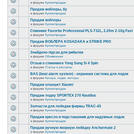
в форуме
Куплю/продам
Продам воблеры, бу
в форуме
Куплю/продам
Продам воблеры
в форуме
Куплю/продам
Спиннинг Favorite Professional PLS-732L, 2.20m 2-10g Fast
в форуме
Куплю/продам
Продам ВОБЛЕРA KOSADAKA и STRIKE PRO
в форуме
Куплю/продам
Знайдено підсак для рибалки
в форуме
Объявления
Отзыв о спиннинге Yong Sung Si 4 Spin
в форуме
Статьи и рассказы
BAS (boat alarm system) - охранная система для лодок
в форуме
Катера, лодки, моторы
Продам планшет Xiaomi
в форуме
Куплю/продам
Продам лодку SPORTEX 270 Nautilus
в форуме
Куплю/продам
Запчасти для лебедки фирмы TRAC-45
в форуме
Куплю/продам
Продам кресло и подстаканник для надувных лодок
в форуме
Куплю/продам
Продам ручную якорную лебёдку Anchormate 2
в форуме
Куплю/продам