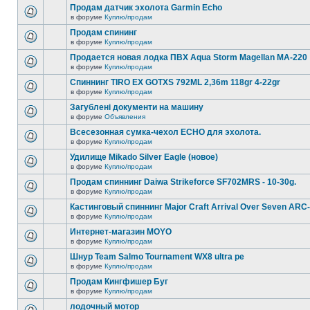
Продам датчик эхолота Garmin Echo
в форуме
Куплю/продам
Продам спининг
в форуме
Куплю/продам
Продается новая лодка ПВХ Aqua Storm Magellan MA-220
в форуме
Куплю/продам
Спиннинг TIRO EX GOTXS 792ML 2,36m 118gr 4-22gr
в форуме
Куплю/продам
Загублені документи на машину
в форуме
Объявления
Всесезонная сумка-чехол ECHO для эхолота.
в форуме
Куплю/продам
Удилище Mikado Silver Eagle (новое)
в форуме
Куплю/продам
Продам спиннинг Daiwa Strikeforce SF702MRS - 10-30g.
в форуме
Куплю/продам
Кастинговый спиннинг Major Craft Arrival Over Seven ARC
в форуме
Куплю/продам
Интернет-магазин MOYO
в форуме
Куплю/продам
Шнур Team Salmo Tournament WX8 ultra pe
в форуме
Куплю/продам
Продам Кингфишер Буг
в форуме
Куплю/продам
лодочный мотор