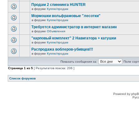
Продам 2 спиннинга HUNTER
в форуме
Куплю/продам
Мормошки вольфрамовые "лесотки"
в форуме
Куплю/продам
Требуется администратор в интернет магазин
в форуме
Объявления
"карповый комплект" 2 Навигатора + катушки
в форуме
Куплю/продам
Распродажа воблеров-убивцев!!!
в форуме
Куплю/продам
Показать сообщения за:
Поле сорт
Страница
1
из
5
[ Результатов поиска: 206 ]
Список форумов
Powered by phpB
Рус