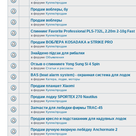
в форуме
Куплю/продам
Продам воблеры, бу
в форуме
Куплю/продам
Продам воблеры
в форуме
Куплю/продам
Спиннинг Favorite Professional PLS-732L, 2.20m 2-10g Fast
в форуме
Куплю/продам
Продам ВОБЛЕРA KOSADAKA и STRIKE PRO
в форуме
Куплю/продам
Знайдено підсак для рибалки
в форуме
Объявления
Отзыв о спиннинге Yong Sung Si 4 Spin
в форуме
Статьи и рассказы
BAS (boat alarm system) - охранная система для лодок
в форуме
Катера, лодки, моторы
Продам планшет Xiaomi
в форуме
Куплю/продам
Продам лодку SPORTEX 270 Nautilus
в форуме
Куплю/продам
Запчасти для лебедки фирмы TRAC-45
в форуме
Куплю/продам
Продам кресло и подстаканник для надувных лодок
в форуме
Куплю/продам
Продам ручную якорную лебёдку Anchormate 2
в форуме
Куплю/продам