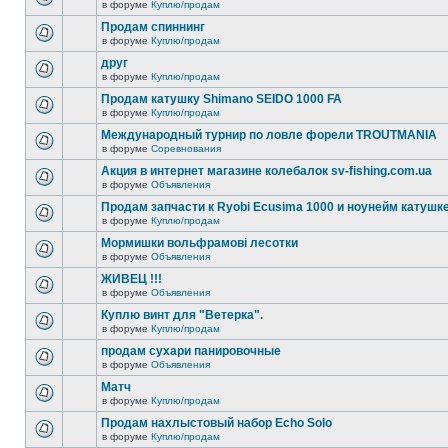
в форуме
Куплю/продам
Продам спиннинг
в форуме
Куплю/продам
друг
в форуме
Куплю/продам
Продам катушку Shimano SEIDO 1000 FA
в форуме
Куплю/продам
Международный турнир по ловле форели TROUTMANIA
в форуме
Соревнования
Акция в интернет магазине колебалок sv-fishing.com.ua
в форуме
Объявления
Продам запчасти к Ryobi Ecusima 1000 и ноунейм катушке
в форуме
Куплю/продам
Мормишки вольфрамові лесотки
в форуме
Объявления
ЖИВЕЦ !!!
в форуме
Объявления
Куплю винт для "Ветерка".
в форуме
Куплю/продам
продам сухари панировочные
в форуме
Объявления
Матч
в форуме
Куплю/продам
Продам нахлыстовый набор Echo Solo
в форуме
Куплю/продам