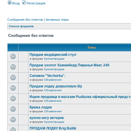
Вход
Регистрация
Сообщения без ответов
|
Активные темы
Список форумов
Сообщения без ответов
Темы
Продам медицинский стул
в форуме
Куплю/продам
Продам эхолот Хаминберд Пиранья Макс 240
в форуме
Куплю/продам
Силикон "Vechorka".
в форуме
Объявления
Продам лодку дюралевую б/у
в форуме
Объявления
Ищем продавца в магазин Рыбалка официальный предст
в форуме
Объявления
Кража лодки
в форуме
Объявления
куплю ногу ветерок
в форуме
Куплю/продам
ПРОДАМ ЛОДКУ Brig Baltik