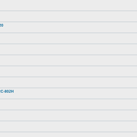
20
ARC-802H