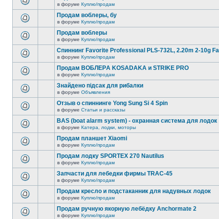
в форуме
Куплю/продам
Продам воблеры, бу
в форуме
Куплю/продам
Продам воблеры
в форуме
Куплю/продам
Спиннинг Favorite Professional PLS-732L, 2.20m 2-10g Fa
в форуме
Куплю/продам
Продам ВОБЛЕРA KOSADAKA и STRIKE PRO
в форуме
Куплю/продам
Знайдено підсак для рибалки
в форуме
Объявления
Отзыв о спиннинге Yong Sung Si 4 Spin
в форуме
Статьи и рассказы
BAS (boat alarm system) - охранная система для лодок
в форуме
Катера, лодки, моторы
Продам планшет Xiaomi
в форуме
Куплю/продам
Продам лодку SPORTEX 270 Nautilus
в форуме
Куплю/продам
Запчасти для лебедки фирмы TRAC-45
в форуме
Куплю/продам
Продам кресло и подстаканник для надувных лодок
в форуме
Куплю/продам
Продам ручную якорную лебёдку Anchormate 2
в форуме
Куплю/продам