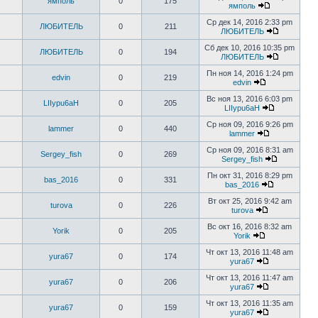
ямполь
0
175
ямполь
Ср дек 14, 2016 2:33 pm
ЛЮБИТЕЛЬ
0
211
ЛЮБИТЕЛЬ
Сб дек 10, 2016 10:35 pm
ЛЮБИТЕЛЬ
0
194
ЛЮБИТЕЛЬ
Пн ноя 14, 2016 1:24 pm
edvin
0
219
edvin
Вс ноя 13, 2016 6:03 pm
LIIypu6aH
0
205
LIIypu6aH
Ср ноя 09, 2016 9:26 pm
lammer
0
440
lammer
Ср ноя 09, 2016 8:31 am
Sergey_fish
0
269
Sergey_fish
Пн окт 31, 2016 8:29 pm
bas_2016
0
331
bas_2016
Вт окт 25, 2016 9:42 am
turova
0
226
turova
Вс окт 16, 2016 8:32 am
Yorik
0
205
Yorik
Чт окт 13, 2016 11:48 am
yura67
0
174
yura67
Чт окт 13, 2016 11:47 am
yura67
0
206
yura67
Чт окт 13, 2016 11:35 am
yura67
0
159
yura67