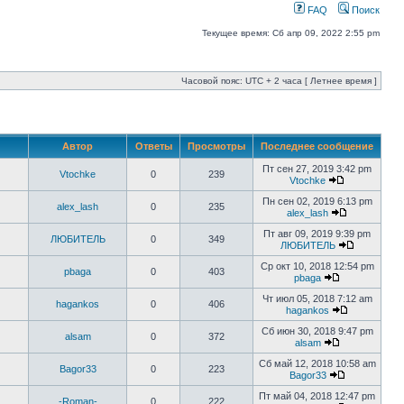
FAQ
Поиск
Текущее время: Сб апр 09, 2022 2:55 pm
Часовой пояс: UTC + 2 часа [ Летнее время ]
Автор
Ответы
Просмотры
Последнее сообщение
Пт сен 27, 2019 3:42 pm
Vtochke
0
239
Vtochke
Пн сен 02, 2019 6:13 pm
alex_lash
0
235
alex_lash
Пт авг 09, 2019 9:39 pm
ЛЮБИТЕЛЬ
0
349
ЛЮБИТЕЛЬ
Ср окт 10, 2018 12:54 pm
pbaga
0
403
pbaga
Чт июл 05, 2018 7:12 am
hagankos
0
406
hagankos
Сб июн 30, 2018 9:47 pm
alsam
0
372
alsam
Сб май 12, 2018 10:58 am
Bagor33
0
223
Bagor33
Пт май 04, 2018 12:47 pm
-Roman-
0
222