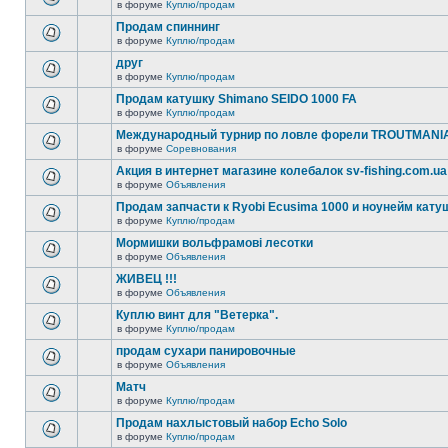
в форуме
Куплю/продам
Продам спиннинг
в форуме
Куплю/продам
друг
в форуме
Куплю/продам
Продам катушку Shimano SEIDO 1000 FA
в форуме
Куплю/продам
Международный турнир по ловле форели TROUTMANI
в форуме
Соревнования
Акция в интернет магазине колебалок sv-fishing.com.ua
в форуме
Объявления
Продам запчасти к Ryobi Ecusima 1000 и ноунейм кату
в форуме
Куплю/продам
Мормишки вольфрамові лесотки
в форуме
Объявления
ЖИВЕЦ !!!
в форуме
Объявления
Куплю винт для "Ветерка".
в форуме
Куплю/продам
продам сухари панировочные
в форуме
Объявления
Матч
в форуме
Куплю/продам
Продам нахлыстовый набор Echo Solo
в форуме
Куплю/продам