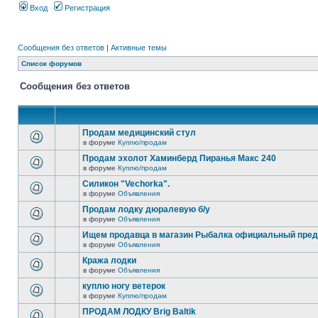
Вход
Регистрация
Сообщения без ответов
|
Активные темы
Список форумов
Сообщения без ответов
Продам медицинский стул
в форуме
Куплю/продам
Продам эхолот Хаминберд Пиранья Макс 240
в форуме
Куплю/продам
Силикон "Vechorka".
в форуме
Объявления
Продам лодку дюралевую б/у
в форуме
Объявления
Ищем продавца в магазин Рыбалка официальный пред
в форуме
Объявления
Кража лодки
в форуме
Объявления
куплю ногу ветерок
в форуме
Куплю/продам
ПРОДАМ ЛОДКУ Brig Baltik