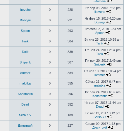
-Roman-
Вт апр 03, 2018 7:33 pm
litovehc
0
228
litovehc
Чт фев 15, 2018 4:20 pm
Володя
0
221
Володя
Пт фев 02, 2018 6:23 pm
Spoon
0
293
Spoon
Вт янв 23, 2018 10:58 am
Tarik
0
304
Tarik
Пт ноя 24, 2017 2:04 pm
Tarik
0
339
Tarik
Пн ноя 20, 2017 2:49 pm
Sniperik
0
307
Sniperik
Пт ноя 10, 2017 10:24 pm
lammer
0
384
lammer
Сб окт 21, 2017 6:47 pm
malutka
0
355
malutka
Вс сен 24, 2017 6:52 am
Konstantin
0
296
Konstantin
Чт сен 07, 2017 11:44 am
Dead
0
352
Dead
Вс авг 13, 2017 3:12 pm
Serik777
0
189
Serik777
Ср авг 09, 2017 1:13 pm
Димитрий
0
227
Димитрий