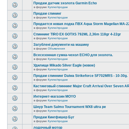
Продам датчик эхолота Garmin Echo
в форуме
Куплю/продам
Продам спининг
в форуме
Куплю/продам
Продается новая лодка ПВХ Aqua Storm Magellan MA-2
в форуме
Куплю/продам
Спиннинг TIRO EX GOTXS 792ML 2,36m 118gr 4-22gr
в форуме
Куплю/продам
Загублені документи на машину
в форуме
Объявления
Всесезонная сумка-чехол ECHO для эхолота.
в форуме
Куплю/продам
Удилище Mikado Silver Eagle (новое)
в форуме
Куплю/продам
Продам спиннинг Daiwa Strikeforce SF702MRS - 10-30g.
в форуме
Куплю/продам
Кастинговый спиннинг Major Craft Arrival Over Seven 
в форуме
Куплю/продам
Интернет-магазин MOYO
в форуме
Куплю/продам
Шнур Team Salmo Tournament WX8 ultra pe
в форуме
Куплю/продам
Продам Кингфишер Буг
в форуме
Куплю/продам
лодочный мотор