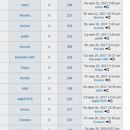
Пн июл 31, 2017 3:00 pm
edvin
0
246
edvin
Вт июл 11, 2017 10:34 pm
litovehc
0
217
litovehc
Вс июн 18, 2017 7:43 am
technic
0
316
technic
Ср июн 07, 2017 3:20 pm
goblin
0
212
goblin
Вт апр 25, 2017 6:23 pm
thorukk
0
359
thorukk
Ср апр 19, 2017 10:27 am
Евгений 1987
0
218
Евгений 1987
Пн мар 20, 2017 2:10 pm
Dulya
0
253
Dulya
Чт мар 16, 2017 4:14 pm
Romdc
0
294
Romdc
Пн фев 13, 2017 10:59 pm
AND
0
199
AND
Сб фев 11, 2017 12:22 pm
Valik87878
0
210
Valik87878
Пн фев 06, 2017 12:35 pm
bonus
0
217
bonus
Пт янв 20, 2017 11:30 pm
Олежон
0
157
Олежон
Пн дек 26, 2016 6:57 pm