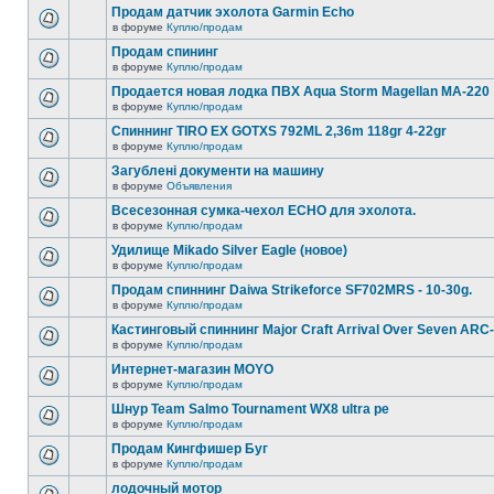
Продам датчик эхолота Garmin Echo
в форуме
Куплю/продам
Продам спининг
в форуме
Куплю/продам
Продается новая лодка ПВХ Aqua Storm Magellan MA-220
в форуме
Куплю/продам
Спиннинг TIRO EX GOTXS 792ML 2,36m 118gr 4-22gr
в форуме
Куплю/продам
Загублені документи на машину
в форуме
Объявления
Всесезонная сумка-чехол ECHO для эхолота.
в форуме
Куплю/продам
Удилище Mikado Silver Eagle (новое)
в форуме
Куплю/продам
Продам спиннинг Daiwa Strikeforce SF702MRS - 10-30g.
в форуме
Куплю/продам
Кастинговый спиннинг Major Craft Arrival Over Seven ARC
в форуме
Куплю/продам
Интернет-магазин MOYO
в форуме
Куплю/продам
Шнур Team Salmo Tournament WX8 ultra pe
в форуме
Куплю/продам
Продам Кингфишер Буг
в форуме
Куплю/продам
лодочный мотор