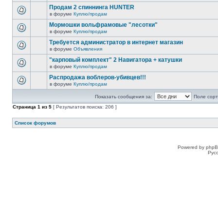
Продам 2 спиннинга HUNTER
в форуме
Куплю/продам
Мормошки вольфрамовые "лесотки"
в форуме
Куплю/продам
Требуется администратор в интернет магазин
в форуме
Объявления
"карповый комплект" 2 Навигатора + катушки
в форуме
Куплю/продам
Распродажа воблеров-убивцев!!!
в форуме
Куплю/продам
Показать сообщения за:
Поле сорт
Страница
1
из
5
[ Результатов поиска: 206 ]
Список форумов
Powered by phpB
Рус