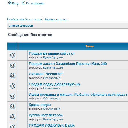
Вход
Регистрация
Сообщения без ответов
|
Активные темы
Список форумов
Сообщения без ответов
Темы
Продам медицинский стул
в форуме
Куплю/продам
Продам эхолот Хаминберд Пиранья Макс 240
в форуме
Куплю/продам
Силикон "Vechorka".
в форуме
Объявления
Продам лодку дюралевую б/у
в форуме
Объявления
Ищем продавца в магазин Рыбалка официальный предст
в форуме
Объявления
Кража лодки
в форуме
Объявления
куплю ногу ветерок
в форуме
Куплю/продам
ПРОДАМ ЛОДКУ Brig Baltik