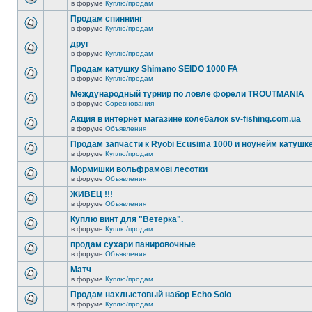
в форуме
Куплю/продам
Продам спиннинг
в форуме
Куплю/продам
друг
в форуме
Куплю/продам
Продам катушку Shimano SEIDO 1000 FA
в форуме
Куплю/продам
Международный турнир по ловле форели TROUTMANIA
в форуме
Соревнования
Акция в интернет магазине колебалок sv-fishing.com.ua
в форуме
Объявления
Продам запчасти к Ryobi Ecusima 1000 и ноунейм катушке
в форуме
Куплю/продам
Мормишки вольфрамові лесотки
в форуме
Объявления
ЖИВЕЦ !!!
в форуме
Объявления
Куплю винт для "Ветерка".
в форуме
Куплю/продам
продам сухари панировочные
в форуме
Объявления
Матч
в форуме
Куплю/продам
Продам нахлыстовый набор Echo Solo
в форуме
Куплю/продам