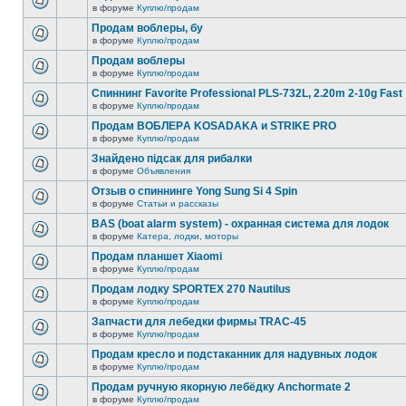
в форуме
Куплю/продам
Продам воблеры, бу
в форуме
Куплю/продам
Продам воблеры
в форуме
Куплю/продам
Спиннинг Favorite Professional PLS-732L, 2.20m 2-10g Fast
в форуме
Куплю/продам
Продам ВОБЛЕРA KOSADAKA и STRIKE PRO
в форуме
Куплю/продам
Знайдено підсак для рибалки
в форуме
Объявления
Отзыв о спиннинге Yong Sung Si 4 Spin
в форуме
Статьи и рассказы
BAS (boat alarm system) - охранная система для лодок
в форуме
Катера, лодки, моторы
Продам планшет Xiaomi
в форуме
Куплю/продам
Продам лодку SPORTEX 270 Nautilus
в форуме
Куплю/продам
Запчасти для лебедки фирмы TRAC-45
в форуме
Куплю/продам
Продам кресло и подстаканник для надувных лодок
в форуме
Куплю/продам
Продам ручную якорную лебёдку Anchormate 2
в форуме
Куплю/продам