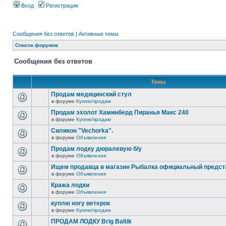
Вход
Регистрация
Сообщения без ответов
|
Активные темы
Список форумов
Сообщения без ответов
Темы
Продам медицинский стул
в форуме
Куплю/продам
Продам эхолот Хаминберд Пиранья Макс 240
в форуме
Куплю/продам
Силикон "Vechorka".
в форуме
Объявления
Продам лодку дюралевую б/у
в форуме
Объявления
Ищем продавца в магазин Рыбалка официальный предст
в форуме
Объявления
Кража лодки
в форуме
Объявления
куплю ногу ветерок
в форуме
Куплю/продам
ПРОДАМ ЛОДКУ Brig Baltik