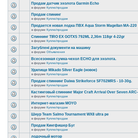
Продам датчик эхолота Garmin Echo
в форуме
Куплю/продам
Продам спининг
в форуме
Куплю/продам
Продается новая лодка ПВХ Aqua Storm Magellan MA-220
в форуме
Куплю/продам
Спиннинг TIRO EX GOTXS 792ML 2,36m 118gr 4-22gr
в форуме
Куплю/продам
Загублені документи на машину
в форуме
Объявления
Всесезонная сумка-чехол ECHO для эхолота.
в форуме
Куплю/продам
Удилище Mikado Silver Eagle (новое)
в форуме
Куплю/продам
Продам спиннинг Daiwa Strikeforce SF702MRS - 10-30g.
в форуме
Куплю/продам
Кастинговый спиннинг Major Craft Arrival Over Seven ARC
в форуме
Куплю/продам
Интернет-магазин MOYO
в форуме
Куплю/продам
Шнур Team Salmo Tournament WX8 ultra pe
в форуме
Куплю/продам
Продам Кингфишер Буг
в форуме
Куплю/продам
лодочный мотор