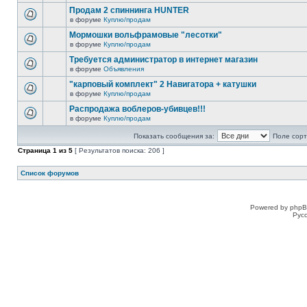
Продам 2 спиннинга HUNTER
в форуме
Куплю/продам
Мормошки вольфрамовые "лесотки"
в форуме
Куплю/продам
Требуется администратор в интернет магазин
в форуме
Объявления
"карповый комплект" 2 Навигатора + катушки
в форуме
Куплю/продам
Распродажа воблеров-убивцев!!!
в форуме
Куплю/продам
Показать сообщения за:
Поле сорт
Страница
1
из
5
[ Результатов поиска: 206 ]
Список форумов
Powered by phpB
Рус