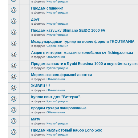
в форуме
Куплю/продам
Продам спиннинг
в форуме
Куплю/продам
друг
в форуме
Куплю/продам
Продам катушку Shimano SEIDO 1000 FA
в форуме
Куплю/продам
Международный турнир по ловле форели TROUTMANIA
в форуме
Соревнования
Акция в интернет магазине колебалок sv-fishing.com.ua
в форуме
Объявления
Продам запчасти к Ryobi Ecusima 1000 и ноунейм катушке
в форуме
Куплю/продам
Мормишки вольфрамові лесотки
в форуме
Объявления
ЖИВЕЦ !!!
в форуме
Объявления
Куплю винт для "Ветерка".
в форуме
Куплю/продам
продам сухари панировочные
в форуме
Объявления
Матч
в форуме
Куплю/продам
Продам нахлыстовый набор Echo Solo
в форуме
Куплю/продам