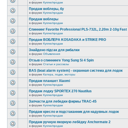
в форуме
Куплю/продам
Продам воблеры, бу
в форуме
Куплю/продам
Продам воблеры
в форуме
Куплю/продам
Спиннинг Favorite Professional PLS-732L, 2.20m 2-10g Fast
в форуме
Куплю/продам
Продам ВОБЛЕРA KOSADAKA и STRIKE PRO
в форуме
Куплю/продам
Знайдено підсак для рибалки
в форуме
Объявления
Отзыв о спиннинге Yong Sung Si 4 Spin
в форуме
Статьи и рассказы
BAS (boat alarm system) - охранная система для лодок
в форуме
Катера, лодки, моторы
Продам планшет Xiaomi
в форуме
Куплю/продам
Продам лодку SPORTEX 270 Nautilus
в форуме
Куплю/продам
Запчасти для лебедки фирмы TRAC-45
в форуме
Куплю/продам
Продам кресло и подстаканник для надувных лодок
в форуме
Куплю/продам
Продам ручную якорную лебёдку Anchormate 2
в форуме
Куплю/продам